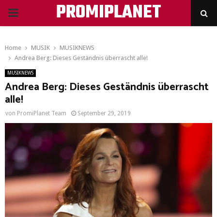
PROMIPLANET
PRIMARY
MENU
Home
MUSIK
MUSIKNEWS
Andrea Berg: Dieses Geständnis überrascht alle!
MUSIKNEWS
Andrea Berg: Dieses Geständnis überrascht
alle!
von
PromiPlanet Team
September 29, 2019