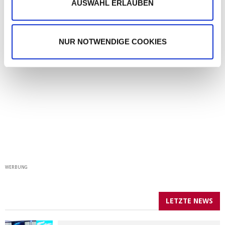
h
AUSWAHL ERLAUBEN
ANDREJ MANGOLD
DAS SOMMERHAUS DER STARS
JENNIFER LANGE
l
TV
NUR NOTWENDIGE COOKIES
WERBUNG
LETZTE NEWS