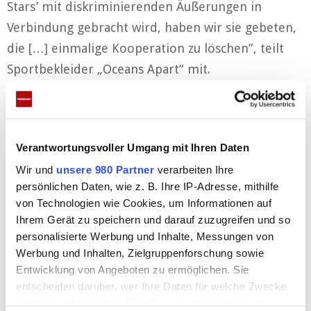
Stars’ mit diskriminierenden Äußerungen in
Verbindung gebracht wird, haben wir sie gebeten,
die […] einmalige Kooperation zu löschen”, teilt
Sportbekleider „Oceans Apart“ mit.
Anzeigen
Verantwortungsvoller Umgang mit Ihren Daten
Wir und
unsere 980 Partner
verarbeiten Ihre
persönlichen Daten, wie z. B. Ihre IP-Adresse, mithilfe
von Technologien wie Cookies, um Informationen auf
Ihrem Gerät zu speichern und darauf zuzugreifen und so
personalisierte Werbung und Inhalte, Messungen von
Werbung und Inhalten, Zielgruppenforschung sowie
Die Firma Natural Mojo kündigte auf Instagram an,
Entwicklung von Angeboten zu ermöglichen. Sie
die Zusammenarbeit sofort zu beenden. „Natural
entscheiden darüber, wer Ihre Daten für welche Zwecke
Mojo steht für Gleichberechtigung und ein
nutzt. Sie können Ihre Einwilligung jederzeit über die