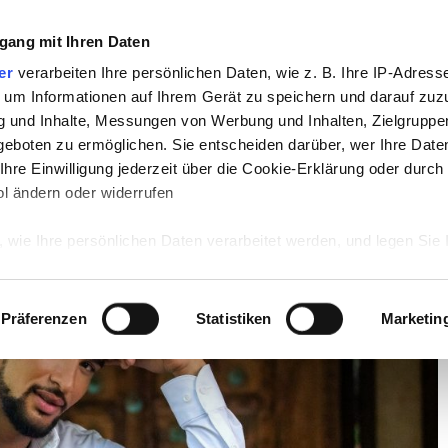
gang mit Ihren Daten
TV
STARS
RETRO
MUSIK
LEBEN
er
verarbeiten Ihre persönlichen Daten, wie z. B. Ihre IP-Adresse
 um Informationen auf Ihrem Gerät zu speichern und darauf zuz
g und Inhalte, Messungen von Werbung und Inhalten, Zielgrupp
kson privat!
eboten zu ermöglichen. Sie entscheiden darüber, wer Ihre Date
hre Einwilligung jederzeit über die Cookie-Erklärung oder durch
David Jackson privat!
l ändern oder widerrufen
 wie Ihre persönlichen Daten verarbeitet werden, und legen Sie 
 Einzelheiten
fest.
 Inhalte und Anzeigen zu personalisieren, Funktionen für sozia
Präferenzen
Statistiken
Marketin
e Zugriffe auf unsere Website zu analysieren. Außerdem geben w
rwendung unserer Website an unsere Partner für soziale Medien
re Partner führen diese Informationen möglicherweise mit weite
ereitgestellt haben oder die sie im Rahmen Ihrer Nutzung der D