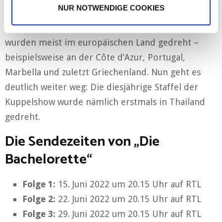
Drehort von „Die Bachelorette“
NUR NOTWENDIGE COOKIES
Die vergangenen Staffel von „Die Bachelorette“
wurden meist im europäischen Land gedreht –
beispielsweise an der Côte d’Azur, Portugal,
Marbella und zuletzt Griechenland. Nun geht es
deutlich weiter weg: Die diesjährige Staffel der
Kuppelshow wurde nämlich erstmals in Thailand
gedreht.
Die Sendezeiten von „Die
Bachelorette“
Folge 1:
15. Juni 2022 um 20.15 Uhr auf RTL
Folge 2:
22. Juni 2022 um 20.15 Uhr auf RTL
Folge 3:
29. Juni 2022 um 20.15 Uhr auf RTL