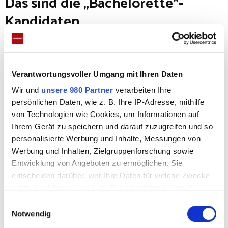
Das sind die „Bachelorette“-
Kandidaten
Alexandros Chouliaras
(27) – Unternehmer
Basti Corsten
(36) – Unternehmer und
Verantwortungsvoller Umgang mit Ihren Daten
Stripper
Wir und
unsere 980 Partner
verarbeiten Ihre
Dennis Felber
(23) – Online-Fitness-Coach
persönlichen Daten, wie z. B. Ihre IP-Adresse, mithilfe
Emanuell Weissenberger
(29) –
von Technologien wie Cookies, um Informationen auf
Personalvermittler
Ihrem Gerät zu speichern und darauf zuzugreifen und so
Hannes Münzer
(23) – Polizist
personalisierte Werbung und Inhalte, Messungen von
Werbung und Inhalten, Zielgruppenforschung sowie
Jan Hoffmann
(31) – Florist
Entwicklung von Angeboten zu ermöglichen. Sie
Lukas Baltruschat
(28) – Personal-Trainer
entscheiden darüber, wer Ihre Daten für welche Zwecke
Maurice Furkert
(26) – Physiotherapeut
nutzt. Sie können Ihre Einwilligung jederzeit über die
Max Wilschrey
(26) – Fußballer
Cookie-Erklärung oder durch Klicken auf das Privacy
E
Trigger Symbol ändern oder widerrufen
Notwendig
Mohamed Aidi
(36) – Personal Trainer
i
n