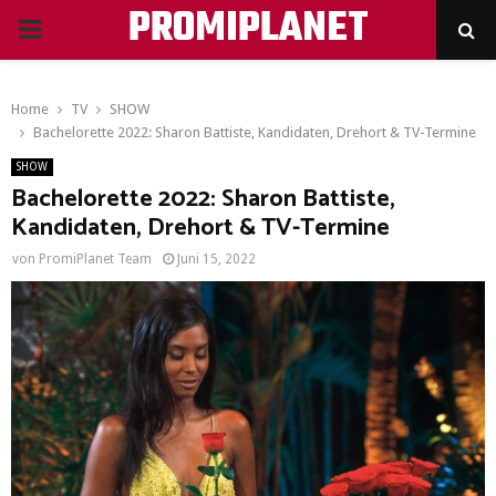
PROMIPLANET
PRIMARY
MENU
Home
TV
SHOW
Bachelorette 2022: Sharon Battiste, Kandidaten, Drehort & TV-Termine
SHOW
Bachelorette 2022: Sharon Battiste,
Kandidaten, Drehort & TV-Termine
von
PromiPlanet Team
Juni 15, 2022