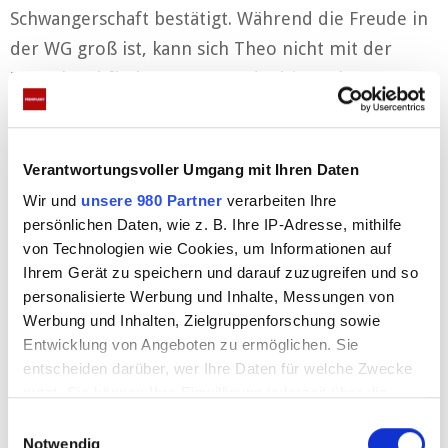
Schwangerschaft bestätigt. Während die Freude in
der WG groß ist, kann sich Theo nicht mit der
Tatsache abfinden, Peggy endgültig verloren zu
haben. Vor Paula gibt er sich jedoch besonnen. In
Wirklichkeit plant Theo jedoch seine Rache – und
taucht unter dem Vorwand, sich mit Joe versöhnen
Verantwortungsvoller Umgang mit Ihren Daten
zu wollen, bei der Party auf. Die Lobhudeleien auf
Wir und
unsere 980 Partner
verarbeiten Ihre
persönlichen Daten, wie z. B. Ihre IP-Adresse, mithilfe
Joe bringen ihn allerdings schnell an seine
von Technologien wie Cookies, um Informationen auf
Grenzen. Während Joe mit den anderen
Ihrem Gerät zu speichern und darauf zuzugreifen und so
ausgelassen feiert, entlädt sich spontan Theos
personalisierte Werbung und Inhalte, Messungen von
Hass und er legt in einer Kurzschlusshandlung
Werbung und Inhalten, Zielgruppenforschung sowie
Entwicklung von Angeboten zu ermöglichen. Sie
Feuer in der WG.
entscheiden darüber, wer Ihre Daten für welche Zwecke
nutzt. Sie können Ihre Einwilligung jederzeit über die
Cookie-Erklärung oder durch Klicken auf das Privacy
E
Trigger Symbol ändern oder widerrufen
Notwendig
i