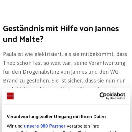
Geständnis mit Hilfe von Jannes
und Malte?
Paula ist wie elektrisiert, als sie mitbekommt, dass
Theo schon fast so weit war, seine Verantwortung
für den Drogenabsturz von Jannes und den WG-
Brand zu gestehen. Sie ist sicher, dass sie nun nur
noch Malte und Jannes‘ Unterstützung braucht, um
Theo endlich soweit zu kriegen, dass er alles
zugibt. Als ihre Neffen ihr aber einen Korb geben,
schmiedet Paula frustriert einen durchtriebenen
Verantwortungsvoller Umgang mit Ihren Daten
Plan: Sie behauptet in Theos Gegenwart, dass
Wir und
unsere 980 Partner
verarbeiten Ihre