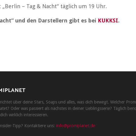
 „Berlin – Tag & Nacht“ täglich um 19 Uhr.
cht“ und den Darstellern gibt es bei
KUKKSI
.
MIPLANET
ichtet über deine Stars, Soaps und alles, was dich bewegt. Welcher Prom
atet? Oder was passiert als nächstes in deiner Lieblingsserie? Täglich beri
dich wirklich interessieren.
Insider-Tipp? Kontaktiere uns:
info@promiplanet.de