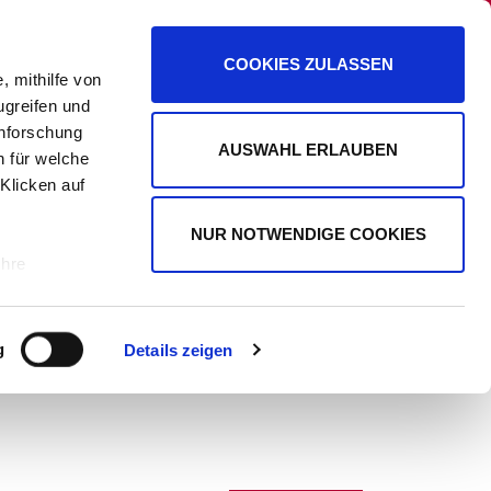
PANORAMA
PROMIPLANET EXKLUSIV
COOKIES ZULASSEN
, mithilfe von
ugreifen und
enforschung
AUSWAHL ERLAUBEN
n für welche
WERBUNG
 Klicken auf
NUR NOTWENDIGE COOKIES
Ihre
le Medien
g
Details zeigen
ir
, Werbung
ren Daten
ienste