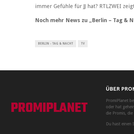
immer Gefühle für JJ hat? RTLZWEI zeigt
Noch mehr News zu „Berlin – Tag & Na
BERLIN - TAG & NACHT
TV
ÜBER PRO
PROMIPLANET
PromiPlanet ber
oder hat geheir
die Promis, die 
Du hast einen 