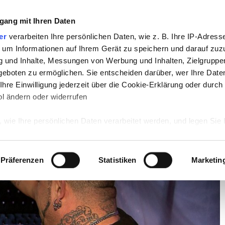
gang mit Ihren Daten
TV
STARS
RETRO
MUSIK
LEBEN
er
verarbeiten Ihre persönlichen Daten, wie z. B. Ihre IP-Adresse
 um Informationen auf Ihrem Gerät zu speichern und darauf zuz
g und Inhalte, Messungen von Werbung und Inhalten, Zielgrupp
io noch Gefühle für JJ?
eboten zu ermöglichen. Sie entscheiden darüber, wer Ihre Date
hre Einwilligung jederzeit über die Cookie-Erklärung oder durch
t Fabrizio noch Gefühle für JJ?
l ändern oder widerrufen
 wie Ihre persönlichen Daten verarbeitet werden, und legen Sie 
 Einzelheiten
fest.
 Inhalte und Anzeigen zu personalisieren, Funktionen für sozia
Präferenzen
Statistiken
Marketin
e Zugriffe auf unsere Website zu analysieren. Außerdem geben w
rwendung unserer Website an unsere Partner für soziale Medien
re Partner führen diese Informationen möglicherweise mit weite
ereitgestellt haben oder die sie im Rahmen Ihrer Nutzung der D