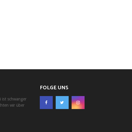
FOLGE UNS
i ist schwanger
chten wir über