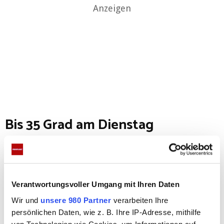
Anzeigen
Bis 35 Grad am Dienstag
„Heute, morgen und am Mittwoch werden über 30
Grad erreicht, teilweise am Dienstag bis zu 35
Grad. Eine ungewöhnlicher Hitze für den Monat
Verantwortungsvoller Umgang mit Ihren Daten
September. Ab Donnerstag wird es etwas kühler,
Wir und
unsere 980 Partner
verarbeiten Ihre
aber nicht kalt. Ein echter Temperatursturz wird es
persönlichen Daten, wie z. B. Ihre IP-Adresse, mithilfe