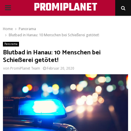
PROMIPLANET
PRIMARY
MENU
Home
Panorama
Blutbad in Hanau: 10 Menschen bei Schießerei getötet!
Panorama
Blutbad in Hanau: 10 Menschen bei
Schießerei getötet!
von
PromiPlanet Team
Februar 20, 2020