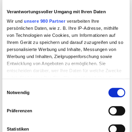
Verantwortungsvoller Umgang mit Ihren Daten
Wir und
unsere 980 Partner
verarbeiten Ihre
persönlichen Daten, wie z. B. Ihre IP-Adresse, mithilfe
von Technologien wie Cookies, um Informationen auf
Ihrem Gerät zu speichern und darauf zuzugreifen und so
personalisierte Werbung und Inhalte, Messungen von
Der Oberbürgermeister von Hanau ist schockiert.
Werbung und Inhalten, Zielgruppenforschung sowie
Es sei ein Abend, „wie man ihn sich schlimmer
Entwicklung von Angeboten zu ermöglichen. Sie
nicht vorstellen kann“, sagt Claus Kaminsky laut
entscheiden darüber, wer Ihre Daten für welche Zwecke
nutzt. Sie können Ihre Einwilligung jederzeit über die
der „Bild“-Zeitung. „Ich bin tief betroffen. Allein
Cookie-Erklärung oder durch Klicken auf das Privacy
E
der Umstand, dass acht Menschen ihr Leben
Trigger Symbol ändern oder widerrufen
Notwendig
i
verloren haben, erschüttert mich. Aber ich bitte
n
alle Bürger, sich nicht an Spekulationen zu
Erfahren Sie mehr darüber, wie Ihre persönlichen Daten
w
Präferenzen
verarbeitet werden, und legen Sie Ihre Präferenzen im
beteiligen. Die Polizei muss jetzt die Chance
i
Abschnitt Einzelheiten
fest.
l
bekommen, die Situation aufzuklären und zu
l
Statistiken