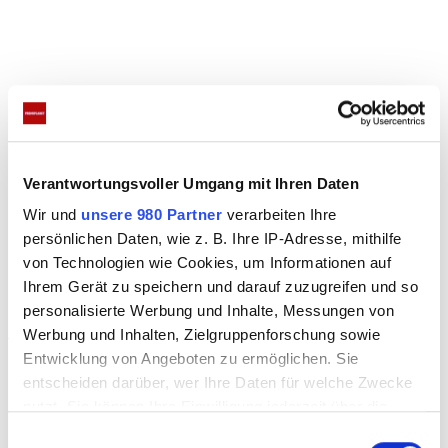
Das passiert sonst noch bei den
Geissens
Verantwortungsvoller Umgang mit Ihren Daten
Wir und
unsere 980 Partner
verarbeiten Ihre
Deutschlands schillerndste Millionärsfamilie
persönlichen Daten, wie z. B. Ihre IP-Adresse, mithilfe
von Technologien wie Cookies, um Informationen auf
verschlägt es für das Winter Opening nach Valberg.
Ihrem Gerät zu speichern und darauf zuzugreifen und so
Zusammen mit guten Freunden soll die kalte
personalisierte Werbung und Inhalte, Messungen von
Jahreszeit dort in ihrem Ferienhaus eingeläutet
Werbung und Inhalten, Zielgruppenforschung sowie
werden. Auch Davina und Shania haben Freunde
Entwicklung von Angeboten zu ermöglichen. Sie
entscheiden darüber, wer Ihre Daten für welche Zwecke
eingeladen. Da stellt sich Papa Robert natürlich die
nutzt. Sie können Ihre Einwilligung jederzeit über die
Frage, ob auch Jungs dabei sind!
Cookie-Erklärung oder durch Klicken auf das Privacy
E