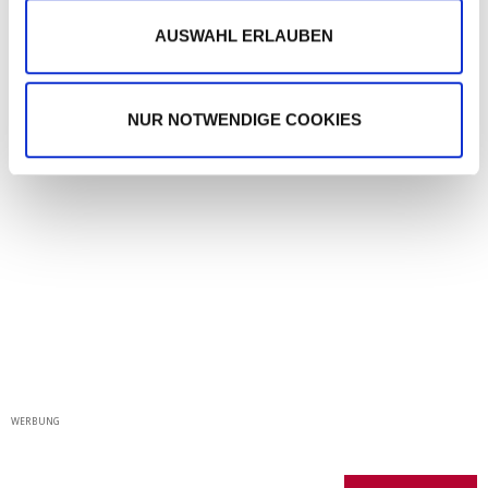
a
Bundeskanzlerin Angela Merkel.
h
AUSWAHL ERLAUBEN
l
PANORAMA
NUR NOTWENDIGE COOKIES
WERBUNG