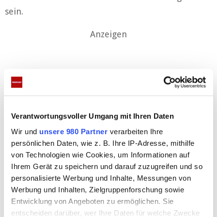
sein.
Anzeigen
Verantwortungsvoller Umgang mit Ihren Daten
Wir und
unsere 980 Partner
verarbeiten Ihre
Markus Söder plädiert für harte
persönlichen Daten, wie z. B. Ihre IP-Adresse, mithilfe
von Technologien wie Cookies, um Informationen auf
Regeln
Ihrem Gerät zu speichern und darauf zuzugreifen und so
personalisierte Werbung und Inhalte, Messungen von
Und auch Bayerns Ministerpräsident Markus Söder
Werbung und Inhalten, Zielgruppenforschung sowie
Entwicklung von Angeboten zu ermöglichen. Sie
plädiert für harte Maßnahmen. „Der größte
entscheiden darüber, wer Ihre Daten für welche Zwecke