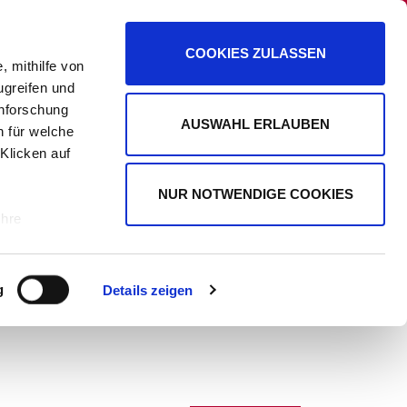
PANORAMA
PROMIPLANET EXKLUSIV
COOKIES ZULASSEN
, mithilfe von
ugreifen und
enforschung
AUSWAHL ERLAUBEN
n für welche
WERBUNG
 Klicken auf
NUR NOTWENDIGE COOKIES
Ihre
le Medien
g
Details zeigen
ir
, Werbung
ren Daten
ienste