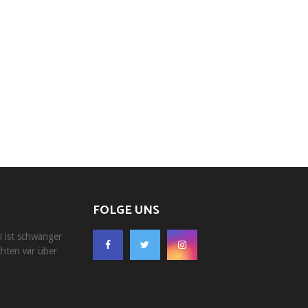
FOLGE UNS
i ist schwanger
chten wir über