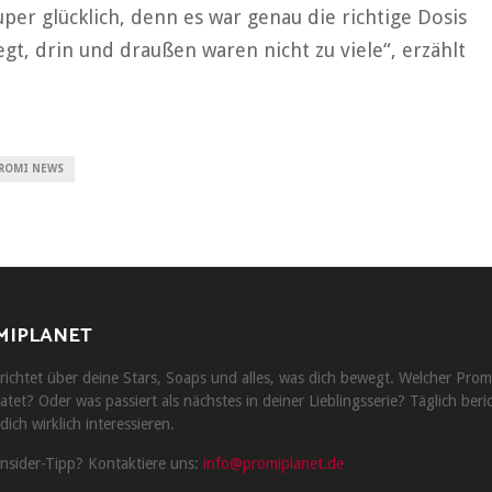
per glücklich, denn es war genau die richtige Dosis
gt, drin und draußen waren nicht zu viele“, erzählt
ROMI NEWS
MIPLANET
ichtet über deine Stars, Soaps und alles, was dich bewegt. Welcher Prom
atet? Oder was passiert als nächstes in deiner Lieblingsserie? Täglich beri
dich wirklich interessieren.
Insider-Tipp? Kontaktiere uns:
info@promiplanet.de