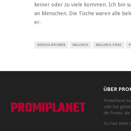
keiner oder zu viele kommen. Ich bin su
an Menschen. Die Tische waren alle bele
er.
DANIELA BÜCHNER
MALLORCA
MALLORCA STARS
P
ÜBER PRO
PROMIPLANET
PromiPlanet ber
oder hat geheir
die Promis, die 
Du hast einen 