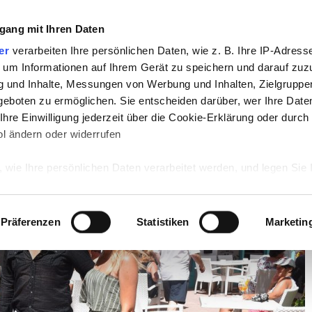
gang mit Ihren Daten
TV
STARS
RETRO
MUSIK
LEBEN
er
verarbeiten Ihre persönlichen Daten, wie z. B. Ihre IP-Adresse
 um Informationen auf Ihrem Gerät zu speichern und darauf zuz
g und Inhalte, Messungen von Werbung und Inhalten, Zielgrupp
öffnet ihre Faneteria auf Mallorca
eboten zu ermöglichen. Sie entscheiden darüber, wer Ihre Date
hre Einwilligung jederzeit über die Cookie-Erklärung oder durch
t ihre Faneteria auf Mallorca
l ändern oder widerrufen
 wie Ihre persönlichen Daten verarbeitet werden, und legen Sie 
 Einzelheiten
fest.
 Inhalte und Anzeigen zu personalisieren, Funktionen für sozia
Präferenzen
Statistiken
Marketin
e Zugriffe auf unsere Website zu analysieren. Außerdem geben w
rwendung unserer Website an unsere Partner für soziale Medien
re Partner führen diese Informationen möglicherweise mit weite
ereitgestellt haben oder die sie im Rahmen Ihrer Nutzung der D