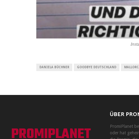
Inst
DANIELA BÜCHNER
GOODBYE DEUTSCHLAND
MALLORC
ÜBER PRO
PROMIPLANET
PromiPlanet ber
oder hat geheir