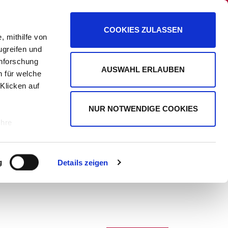
PANORAMA
PROMIPLANET EXKLUSIV
COOKIES ZULASSEN
, mithilfe von
ugreifen und
enforschung
AUSWAHL ERLAUBEN
n für welche
WERBUNG
 Klicken auf
NUR NOTWENDIGE COOKIES
Ihre
le Medien
g
Details zeigen
ir
, Werbung
ren Daten
ienste