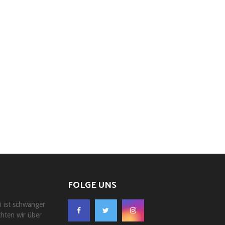
FOLGE UNS
i ist schwanger
chten wir über