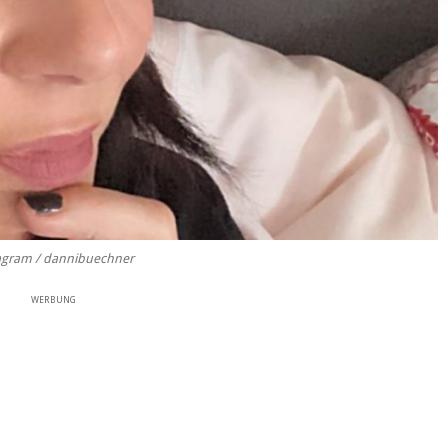
agram / dannibuechner
WERBUNG