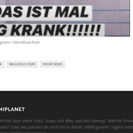
agram / dannibuechner
A
MALLORCA STARS
PROMI NEWS
MIPLANET
ichtet über deine Stars, Soaps und alles, was dich bewegt. Welcher Prom
atet? Oder was passiert als nächstes in deiner Lieblingsserie? Täglich beri