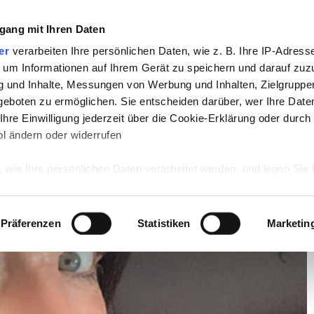
gang mit Ihren Daten
TV
STARS
RETRO
MUSIK
LEBEN
er
verarbeiten Ihre persönlichen Daten, wie z. B. Ihre IP-Adresse
 um Informationen auf Ihrem Gerät zu speichern und darauf zuz
g und Inhalte, Messungen von Werbung und Inhalten, Zielgrupp
Sie bekommt Drohbriefe!
eboten zu ermöglichen. Sie entscheiden darüber, wer Ihre Date
hre Einwilligung jederzeit über die Cookie-Erklärung oder durch
ekommt Drohbriefe!
l ändern oder widerrufen
 wie Ihre persönlichen Daten verarbeitet werden, und legen Sie 
 Einzelheiten
fest.
 Inhalte und Anzeigen zu personalisieren, Funktionen für sozia
Präferenzen
Statistiken
Marketin
e Zugriffe auf unsere Website zu analysieren. Außerdem geben w
rwendung unserer Website an unsere Partner für soziale Medien
re Partner führen diese Informationen möglicherweise mit weite
ereitgestellt haben oder die sie im Rahmen Ihrer Nutzung der D