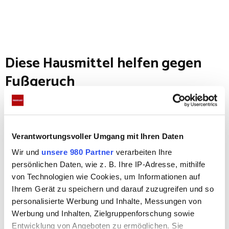
Diese Hausmittel helfen gegen
Fußgeruch
Das Wichtigste: Natürlich solltest du deine
Füße regelmäßig waschen! Achte darauf, dass
Verantwortungsvoller Umgang mit Ihren Daten
du auch die Stellen ZWISCHEN den Zehen
dabei nicht vergisst.
Wir und
unsere 980 Partner
verarbeiten Ihre
persönlichen Daten, wie z. B. Ihre IP-Adresse, mithilfe
Mit einem Bimsstein kannst du die Hornhaut
von Technologien wie Cookies, um Informationen auf
entfernen.
Ihrem Gerät zu speichern und darauf zuzugreifen und so
Lege auf die Fußsohlen einfach etwas
personalisierte Werbung und Inhalte, Messungen von
Fußpuder – dadurch wird der Schweiß
Werbung und Inhalten, Zielgruppenforschung sowie
Entwicklung von Angeboten zu ermöglichen. Sie