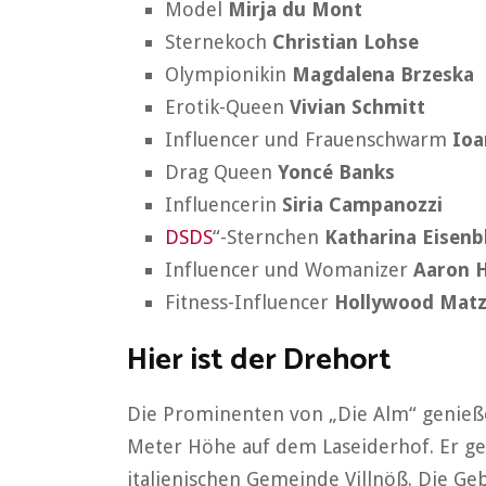
Model
Mirja du Mont
Sternekoch
Christian Lohse
Olympionikin
Magdalena Brzeska
Erotik-Queen
Vivian Schmitt
Influencer und Frauenschwarm
Ioa
Drag Queen
Yoncé Banks
Influencerin
Siria Campanozzi
DSDS
“-Sternchen
Katharina Eisenb
Influencer und Womanizer
Aaron 
Fitness-Influencer
Hollywood Mat
Hier ist der Drehort
Die Prominenten von „Die Alm“ genieße
Meter Höhe auf dem Laseiderhof. Er g
italienischen Gemeinde Villnöß. Die Ge