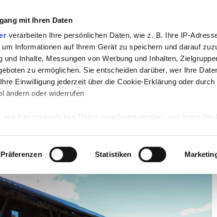
gang mit Ihren Daten
TV
STARS
RETRO
MUSIK
LEBEN
er
verarbeiten Ihre persönlichen Daten, wie z. B. Ihre IP-Adresse
 um Informationen auf Ihrem Gerät zu speichern und darauf zuz
g und Inhalte, Messungen von Werbung und Inhalten, Zielgrupp
idaten, Drehort & Livestream
eboten zu ermöglichen. Sie entscheiden darüber, wer Ihre Date
hre Einwilligung jederzeit über die Cookie-Erklärung oder durch
ten, Kandidaten, Drehort &
l ändern oder widerrufen
 wie Ihre persönlichen Daten verarbeitet werden, und legen Sie 
 Einzelheiten
fest.
 Inhalte und Anzeigen zu personalisieren, Funktionen für sozia
Präferenzen
Statistiken
Marketin
e Zugriffe auf unsere Website zu analysieren. Außerdem geben w
rwendung unserer Website an unsere Partner für soziale Medien
re Partner führen diese Informationen möglicherweise mit weite
ereitgestellt haben oder die sie im Rahmen Ihrer Nutzung der D