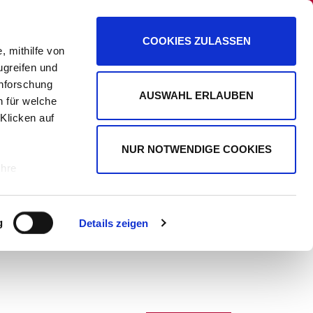
PANORAMA
PROMIPLANET EXKLUSIV
COOKIES ZULASSEN
, mithilfe von
ugreifen und
enforschung
AUSWAHL ERLAUBEN
n für welche
WERBUNG
 Klicken auf
NUR NOTWENDIGE COOKIES
Ihre
le Medien
g
Details zeigen
ir
, Werbung
ren Daten
ienste