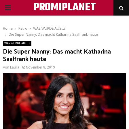
PROMIPLANET
PRIMARY
MENU
Home
Retro
WAS WURDE AUS...?
Die Super Nanny: Das macht Katharina Saalfrank heute
WAS WURDE AUS...?
Die Super Nanny: Das macht Katharina
Saalfrank heute
von
Laura
November 8, 2019