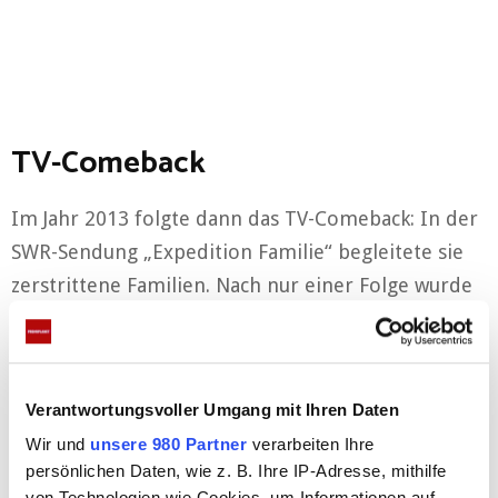
TV-Comeback
Im Jahr 2013 folgte dann das TV-Comeback: In der
SWR-Sendung „Expedition Familie“ begleitete sie
zerstrittene Familien. Nach nur einer Folge wurde
das Format jedoch wieder eingestellt. Im Jahr 2018
hatte sie in dem Sat.1-Format „Jetzt helfen wir
Ihnen! – Die Problemlöser im Einsatz“ ihren
Verantwortungsvoller Umgang mit Ihren Daten
nächsten TV-Auftritt – bisher lief nur eine Staffel
Wir und
unsere 980 Partner
verarbeiten Ihre
mit zehn Folgen im TV.
persönlichen Daten, wie z. B. Ihre IP-Adresse, mithilfe
von Technologien wie Cookies, um Informationen auf