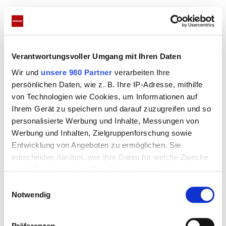
Anzeigen
Verantwortungsvoller Umgang mit Ihren Daten
Wir und
unsere 980 Partner
verarbeiten Ihre
persönlichen Daten, wie z. B. Ihre IP-Adresse, mithilfe
von Technologien wie Cookies, um Informationen auf
Ihrem Gerät zu speichern und darauf zuzugreifen und so
personalisierte Werbung und Inhalte, Messungen von
Das sind ihre Zukunftspläne
Werbung und Inhalten, Zielgruppenforschung sowie
Entwicklung von Angeboten zu ermöglichen. Sie
entscheiden darüber, wer Ihre Daten für welche Zwecke
Die Schauspielerin hat dann auch über ihre
nutzt. Sie können Ihre Einwilligung jederzeit über die
Zukunftspläne gesprochen. „Mein Wunsch ist es,
Cookie-Erklärung oder durch Klicken auf das Privacy
E
weiterhin in meinem Beruf arbeiten zu können.
Trigger Symbol ändern oder widerrufen
Notwendig
i
Meine Pläne sehen so aus, dass ich neue Kontakte
n
Erfahren Sie mehr darüber, wie Ihre persönlichen Daten
w
knüpfe, sei es am Theater oder beim Fernsehen.
Präferenzen