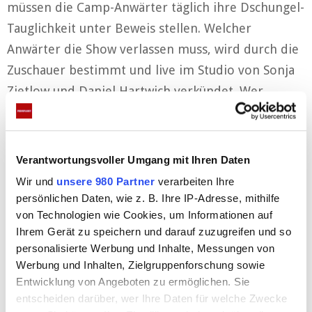
müssen die Camp-Anwärter täglich ihre Dschungel-
Tauglichkeit unter Beweis stellen. Welcher
Anwärter die Show verlassen muss, wird durch die
Zuschauer bestimmt und live im Studio von Sonja
Zietlow und Daniel Hartwich verkündet. Wer
bewältigt die Prüfungen und überzeugt die
Zuschauer von sich?
Die Liveshows
Verantwortungsvoller Umgang mit Ihren Daten
Wir und
unsere 980 Partner
verarbeiten Ihre
persönlichen Daten, wie z. B. Ihre IP-Adresse, mithilfe
Die 15-teilige Event-Show begleitet den Kampf der
von Technologien wie Cookies, um Informationen auf
Dschungelcamp-Bewerber um das „goldene Ticket“
Ihrem Gerät zu speichern und darauf zuzugreifen und so
für die 15. Jubiläumsstaffel von „Ich bin ein Star –
personalisierte Werbung und Inhalte, Messungen von
Holt mich hier raus!“ 2022 in Australien. Außerdem
Werbung und Inhalten, Zielgruppenforschung sowie
Entwicklung von Angeboten zu ermöglichen. Sie
blickt jede einzelne Liveshow, neben den
entscheiden darüber, wer Ihre Daten für welche Zwecke
außergewöhnlichen Ereignissen rund um die