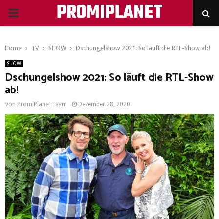
PROMIPLANET
PRIMARY
MENU
Home
TV
SHOW
Dschungelshow 2021: So läuft die RTL-Show ab!
SHOW
Dschungelshow 2021: So läuft die RTL-Show
ab!
von
PromiPlanet Team
Dezember 28, 2020