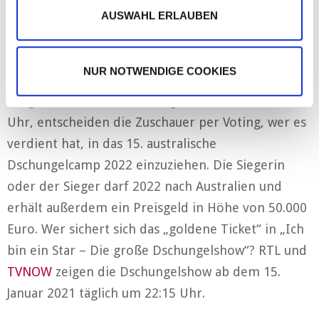
Australien-Experte ist fester Bestandteil jeder
h
AUSWAHL ERLAUBEN
Liveshow und schätzt die IBES-Bewerber ein.
l
Das große Finale
NUR NOTWENDIGE COOKIES
Im großen Finale am Freitag, 29. Januar 2021, 22:15
Uhr, entscheiden die Zuschauer per Voting, wer es
verdient hat, in das 15. australische
Dschungelcamp 2022 einzuziehen. Die Siegerin
oder der Sieger darf 2022 nach Australien und
erhält außerdem ein Preisgeld in Höhe von 50.000
Euro. Wer sichert sich das „goldene Ticket“ in „Ich
bin ein Star – Die große Dschungelshow“? RTL und
TVNOW
zeigen die Dschungelshow ab dem 15.
Januar 2021 täglich um 22:15 Uhr.