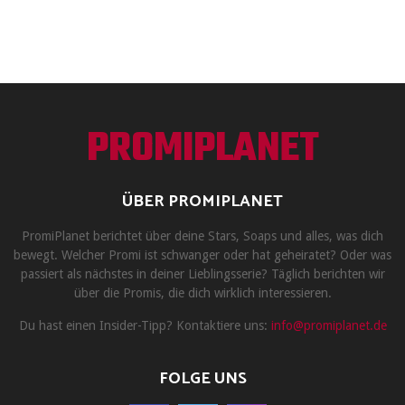
PROMIPLANET
ÜBER PROMIPLANET
PromiPlanet berichtet über deine Stars, Soaps und alles, was dich
bewegt. Welcher Promi ist schwanger oder hat geheiratet? Oder was
passiert als nächstes in deiner Lieblingsserie? Täglich berichten wir
über die Promis, die dich wirklich interessieren.
Du hast einen Insider-Tipp? Kontaktiere uns:
info@promiplanet.de
FOLGE UNS