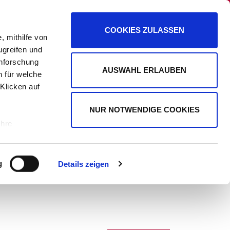
PANORAMA
PROMIPLANET EXKLUSIV
COOKIES ZULASSEN
, mithilfe von
ugreifen und
enforschung
AUSWAHL ERLAUBEN
n für welche
WERBUNG
 Klicken auf
NUR NOTWENDIGE COOKIES
Ihre
le Medien
g
Details zeigen
ir
, Werbung
ren Daten
ienste