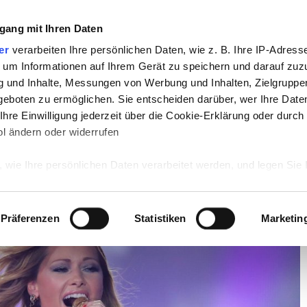
gang mit Ihren Daten
TV
STARS
RETRO
MUSIK
LEBEN
er
verarbeiten Ihre persönlichen Daten, wie z. B. Ihre IP-Adresse
 um Informationen auf Ihrem Gerät zu speichern und darauf zuz
g und Inhalte, Messungen von Werbung und Inhalten, Zielgrupp
ngerin verabschiedet sich vom Flughafen Tegel!
eboten zu ermöglichen. Sie entscheiden darüber, wer Ihre Date
hre Einwilligung jederzeit über die Cookie-Erklärung oder durch
in verabschiedet sich vom
l ändern oder widerrufen
 wie Ihre persönlichen Daten verarbeitet werden, und legen Sie 
 Einzelheiten
fest.
 Inhalte und Anzeigen zu personalisieren, Funktionen für sozia
Präferenzen
Statistiken
Marketin
e Zugriffe auf unsere Website zu analysieren. Außerdem geben w
rwendung unserer Website an unsere Partner für soziale Medien
re Partner führen diese Informationen möglicherweise mit weite
ereitgestellt haben oder die sie im Rahmen Ihrer Nutzung der D