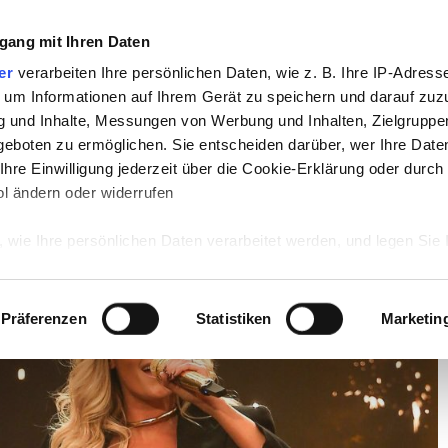
gang mit Ihren Daten
TV
STARS
RETRO
MUSIK
LEBEN
er
verarbeiten Ihre persönlichen Daten, wie z. B. Ihre IP-Adresse
 um Informationen auf Ihrem Gerät zu speichern und darauf zuz
g und Inhalte, Messungen von Werbung und Inhalten, Zielgrupp
ür die Fans!
eboten zu ermöglichen. Sie entscheiden darüber, wer Ihre Date
hre Einwilligung jederzeit über die Cookie-Erklärung oder durch
tschaft für die Fans!
l ändern oder widerrufen
 wie Ihre persönlichen Daten verarbeitet werden, und legen Sie 
 Einzelheiten
fest.
 Inhalte und Anzeigen zu personalisieren, Funktionen für sozia
Präferenzen
Statistiken
Marketin
e Zugriffe auf unsere Website zu analysieren. Außerdem geben w
rwendung unserer Website an unsere Partner für soziale Medien
re Partner führen diese Informationen möglicherweise mit weite
ereitgestellt haben oder die sie im Rahmen Ihrer Nutzung der D