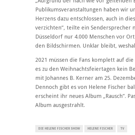
„Aufgrund der nach wie vor geltenden 
Publikumsveranstaltungen haben wir u
Herzens dazu entschlossen, auch in dies
verzichten“, teilte ein Sendersprecher
Düsseldorf nur 4.000 Menschen vor Ort
den Bildschirmen. Unklar bleibt, wesha
2021 müssen die Fans komplett auf die 
es zu den Weihnachtsfeiertagen kein Bes
mit Johannes B. Kerner am 25. Dezember
Dennoch gibt es von Helene Fischer ba
erscheint ihr neues Album „Rausch“. Pa
Album ausgestrahlt.
DIE HELENE FISCHER SHOW
HELENE FISCHER
TV