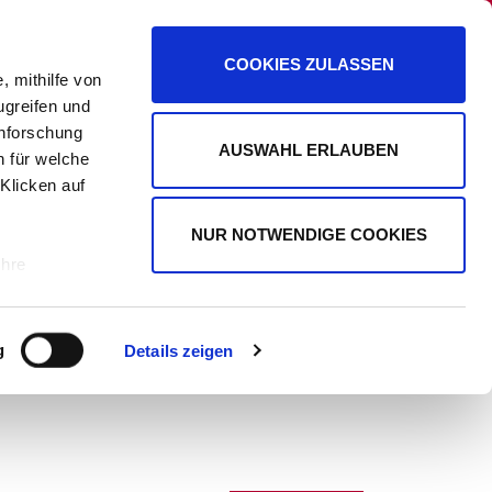
PANORAMA
PROMIPLANET EXKLUSIV
COOKIES ZULASSEN
, mithilfe von
ugreifen und
enforschung
AUSWAHL ERLAUBEN
n für welche
WERBUNG
 Klicken auf
NUR NOTWENDIGE COOKIES
Ihre
le Medien
g
Details zeigen
ir
, Werbung
ren Daten
ienste