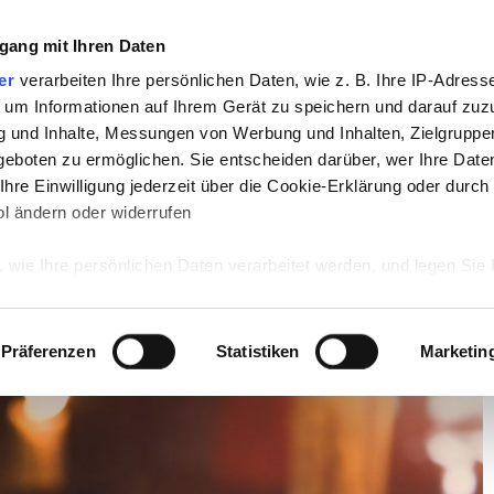
gang mit Ihren Daten
TV
STARS
RETRO
MUSIK
LEBEN
er
verarbeiten Ihre persönlichen Daten, wie z. B. Ihre IP-Adresse
 um Informationen auf Ihrem Gerät zu speichern und darauf zuz
g und Inhalte, Messungen von Werbung und Inhalten, Zielgrupp
od-Legende ist tot
eboten zu ermöglichen. Sie entscheiden darüber, wer Ihre Date
hre Einwilligung jederzeit über die Cookie-Erklärung oder durch
od-Legende ist tot
l ändern oder widerrufen
 wie Ihre persönlichen Daten verarbeitet werden, und legen Sie 
 Einzelheiten
fest.
 Inhalte und Anzeigen zu personalisieren, Funktionen für sozia
Präferenzen
Statistiken
Marketin
e Zugriffe auf unsere Website zu analysieren. Außerdem geben w
rwendung unserer Website an unsere Partner für soziale Medien
re Partner führen diese Informationen möglicherweise mit weite
ereitgestellt haben oder die sie im Rahmen Ihrer Nutzung der D