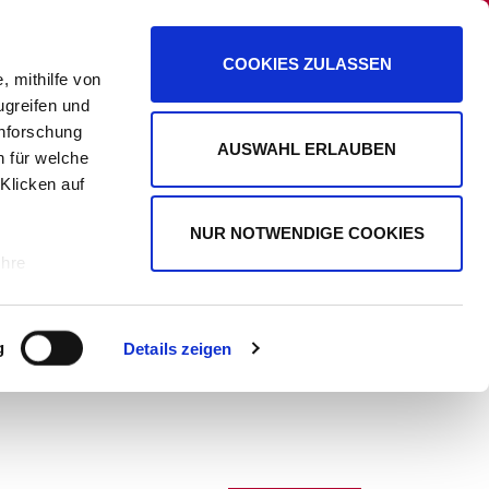
PANORAMA
PROMIPLANET EXKLUSIV
COOKIES ZULASSEN
, mithilfe von
ugreifen und
enforschung
AUSWAHL ERLAUBEN
n für welche
WERBUNG
 Klicken auf
NUR NOTWENDIGE COOKIES
Ihre
le Medien
g
Details zeigen
ir
, Werbung
ren Daten
ienste