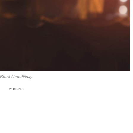
iStock / bunditinay
WERBUNG