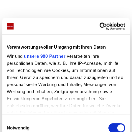
Verantwortungsvoller Umgang mit Ihren Daten
Erst kürzlich postete er noch eine
Wir und
unsere 980 Partner
verarbeiten Ihre
Liebeserklärung
persönlichen Daten, wie z. B. Ihre IP-Adresse, mithilfe
von Technologien wie Cookies, um Informationen auf
Ihrem Gerät zu speichern und darauf zuzugreifen und so
Erst vor wenigen Tagen veröffentlichte Ingo
personalisierte Werbung und Inhalte, Messungen von
Kantorek eine Liebeserklärung an seine Frau. „Du
Werbung und Inhalten, Zielgruppenforschung sowie
verdienst jemanden, dich liebt und zwar mit jedem
Entwicklung von Angeboten zu ermöglichen. Sie
einzelnen Herzschlag. Jemanden, der ständig an
entscheiden darüber, wer Ihre Daten für welche Zwecke
nutzt. Sie können Ihre Einwilligung jederzeit über die
dich denkt,
Cookie-Erklärung oder durch Klicken auf das Privacy
E
der jede Minute im Gedanken bei dir ist und
Trigger Symbol ändern oder widerrufen
Notwendig
i