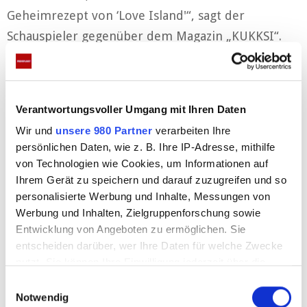
Geheimrezept von ‘Love Island'“, sagt der
Schauspieler gegenüber dem Magazin „KUKKSI“.
Anzeigen
Verantwortungsvoller Umgang mit Ihren Daten
Wir und
unsere 980 Partner
verarbeiten Ihre
persönlichen Daten, wie z. B. Ihre IP-Adresse, mithilfe
von Technologien wie Cookies, um Informationen auf
Ihrem Gerät zu speichern und darauf zuzugreifen und so
personalisierte Werbung und Inhalte, Messungen von
Werbung und Inhalten, Zielgruppenforschung sowie
Erstmals gibt es zwei Staffeln der
Entwicklung von Angeboten zu ermöglichen. Sie
Show
entscheiden darüber, wer Ihre Daten für welche Zwecke
nutzt. Sie können Ihre Einwilligung jederzeit über die
Cookie-Erklärung oder durch Klicken auf das Privacy
E
Der Schauspieler freut sich auch, dass es erstmals
Trigger Symbol ändern oder widerrufen
Notwendig
i