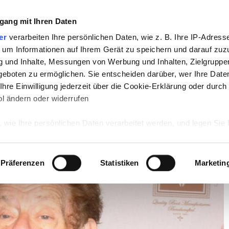
gang mit Ihren Daten
TV
STARS
RETRO
MUSIK
LEBEN
er
verarbeiten Ihre persönlichen Daten, wie z. B. Ihre IP-Adresse
 um Informationen auf Ihrem Gerät zu speichern und darauf zuz
g und Inhalte, Messungen von Werbung und Inhalten, Zielgrupp
ueens stirbt mit 92 Jahren!
eboten zu ermöglichen. Sie entscheiden darüber, wer Ihre Date
hre Einwilligung jederzeit über die Cookie-Erklärung oder durch
eens stirbt mit 92 Jahren!
l ändern oder widerrufen
 wie Ihre persönlichen Daten verarbeitet werden, und legen Sie 
 Einzelheiten
fest.
 Inhalte und Anzeigen zu personalisieren, Funktionen für sozia
Präferenzen
Statistiken
Marketin
e Zugriffe auf unsere Website zu analysieren. Außerdem geben w
rwendung unserer Website an unsere Partner für soziale Medien
re Partner führen diese Informationen möglicherweise mit weite
ereitgestellt haben oder die sie im Rahmen Ihrer Nutzung der D