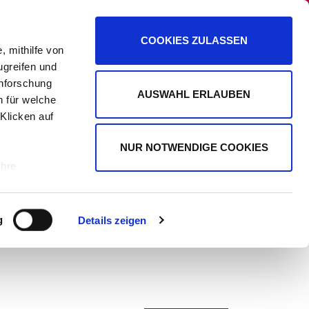
PANORAMA
PROMIPLANET EXKLUSIV
COOKIES ZULASSEN
, mithilfe von
ugreifen und
enforschung
AUSWAHL ERLAUBEN
n für welche
WERBUNG
 Klicken auf
NUR NOTWENDIGE COOKIES
Ihre
le Medien
g
Details zeigen
ir
, Werbung
ren Daten
ienste