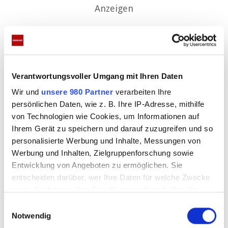
Anzeigen
Verantwortungsvoller Umgang mit Ihren Daten
Wir und
unsere 980 Partner
verarbeiten Ihre
persönlichen Daten, wie z. B. Ihre IP-Adresse, mithilfe
von Technologien wie Cookies, um Informationen auf
So geht es in den nächsten Tagen
Ihrem Gerät zu speichern und darauf zuzugreifen und so
weiter
personalisierte Werbung und Inhalte, Messungen von
Werbung und Inhalten, Zielgruppenforschung sowie
Entwicklung von Angeboten zu ermöglichen. Sie
Mittwoch:
23 bis 31 Grad, erst sonnig und
entscheiden darüber, wer Ihre Daten für welche Zwecke
trocken, zum Abed kräftige Gewitter im
nutzt. Sie können Ihre Einwilligung jederzeit über die
Westen und Norden
Cookie-Erklärung oder durch Klicken auf das Privacy
E
Trigger Symbol ändern oder widerrufen
Donnerstag:
20 bis 29 Grad, schwül-warm teils
Notwendig
i