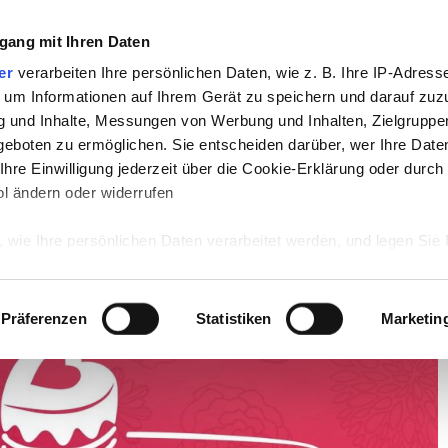
gang mit Ihren Daten
TV
STARS
RETRO
MUSIK
LEBEN
er
verarbeiten Ihre persönlichen Daten, wie z. B. Ihre IP-Adresse
 um Informationen auf Ihrem Gerät zu speichern und darauf zuz
g und Inhalte, Messungen von Werbung und Inhalten, Zielgrupp
lshow läuft erstmals in der Primetime!
eboten zu ermöglichen. Sie entscheiden darüber, wer Ihre Date
hre Einwilligung jederzeit über die Cookie-Erklärung oder durch
ht: Kuppelshow läuft erstmals
l ändern oder widerrufen
 wie Ihre persönlichen Daten verarbeitet werden, und legen Sie 
 Einzelheiten
fest.
 Inhalte und Anzeigen zu personalisieren, Funktionen für sozia
Präferenzen
Statistiken
Marketin
e Zugriffe auf unsere Website zu analysieren. Außerdem geben w
rwendung unserer Website an unsere Partner für soziale Medien
re Partner führen diese Informationen möglicherweise mit weite
ereitgestellt haben oder die sie im Rahmen Ihrer Nutzung der D