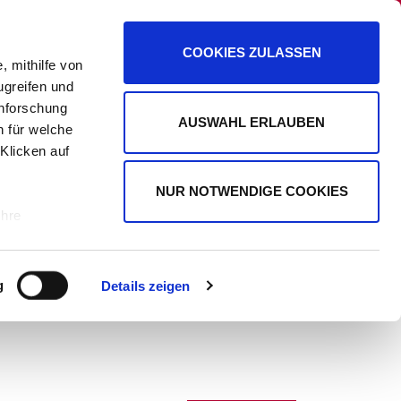
PANORAMA
PROMIPLANET EXKLUSIV
COOKIES ZULASSEN
, mithilfe von
ugreifen und
enforschung
AUSWAHL ERLAUBEN
n für welche
WERBUNG
 Klicken auf
NUR NOTWENDIGE COOKIES
Ihre
le Medien
g
Details zeigen
ir
, Werbung
ren Daten
ienste