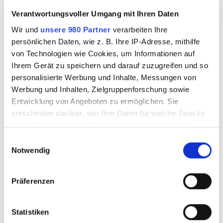
Verantwortungsvoller Umgang mit Ihren Daten
Wir und
unsere 980 Partner
verarbeiten Ihre
persönlichen Daten, wie z. B. Ihre IP-Adresse, mithilfe
von Technologien wie Cookies, um Informationen auf
Ihrem Gerät zu speichern und darauf zuzugreifen und so
Die Sängerin schwärmt von Lanny
personalisierte Werbung und Inhalte, Messungen von
Werbung und Inhalten, Zielgruppenforschung sowie
Entwicklung von Angeboten zu ermöglichen. Sie
In dem Gespräch schwärmte Stefanie Hertel auch
entscheiden darüber, wer Ihre Daten für welche Zwecke
von ihrem Liebsten. „Bei Lanny bin ich endlich
nutzt. Sie können Ihre Einwilligung jederzeit über die
angekommen. Dieses absolute Sich-fallen-lassen-
Cookie-Erklärung oder durch Klicken auf das Privacy
E
Trigger Symbol ändern oder widerrufen
Notwendig
Können in einer Beziehung ist das Schönste, was es
i
n
gibt“, so die 40-Jährige weiter. Sie spricht auch
Erfahren Sie mehr darüber, wie Ihre persönlichen Daten
w
über seine liebenswerten Eigenschaften: „Wir
Präferenzen
verarbeitet werden, und legen Sie Ihre Präferenzen im
i
haben dieselben Werte, Wünsche und Träume.“
Abschnitt Einzelheiten
fest.
l
Stefanie Hertel ist jedenfalls total glücklich und
l
Statistiken
Wir verwenden Cookies, um Inhalte und Anzeigen zu