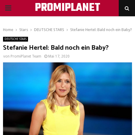
PROMIPLANET
PRIMARY
MENU
Home
Stars
DEUTSCHE STARS
Stefanie Hertel: Bald noch ein Baby?
DEUTSCHE STARS
Stefanie Hertel: Bald noch ein Baby?
von
PromiPlanet Team
Mai 17, 2020