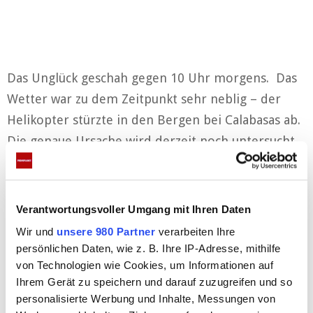
Das Unglück geschah gegen 10 Uhr morgens. Das
Wetter war zu dem Zeitpunkt sehr neblig – der
Helikopter stürzte in den Bergen bei Calabasas ab.
Die genaue Ursache wird derzeit noch untersucht.
Kobe Bryan gehörte zu den größten Basketballern
unserer Zeit. In seiner mehr alks 20-jährigen
Karriere stand er für die Los Angeles Lakers auf
Verantwortungsvoller Umgang mit Ihren Daten
dem Spielfeld und hat insgesamt fünf NBA-Titel
Wir und
unsere 980 Partner
verarbeiten Ihre
gewonnen.
persönlichen Daten, wie z. B. Ihre IP-Adresse, mithilfe
von Technologien wie Cookies, um Informationen auf
Anzeigen
Ihrem Gerät zu speichern und darauf zuzugreifen und so
personalisierte Werbung und Inhalte, Messungen von