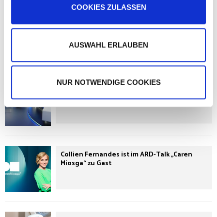
haben oder die sie im Rahmen Ihrer Nutzung der Dienste
COOKIES ZULASSEN
s
gesammelt haben.
w
WERBUNG
a
h
AUSWAHL ERLAUBEN
l
LETZTE NEWS
NUR NOTWENDIGE COOKIES
DSDS 2026: Das sind die Kandidaten im 3.
Casting
Collien Fernandes ist im ARD-Talk „Caren
Miosga“ zu Gast