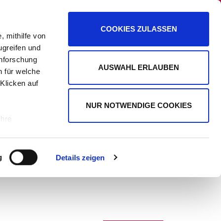
PANORAMA
PROMIPLANET EXKLUSIV
COOKIES ZULASSEN
, mithilfe von
ugreifen und
enforschung
AUSWAHL ERLAUBEN
n für welche
WERBUNG
 Klicken auf
NUR NOTWENDIGE COOKIES
Ihre
le Medien
g
Details zeigen
ir
, Werbung
ren Daten
ienste