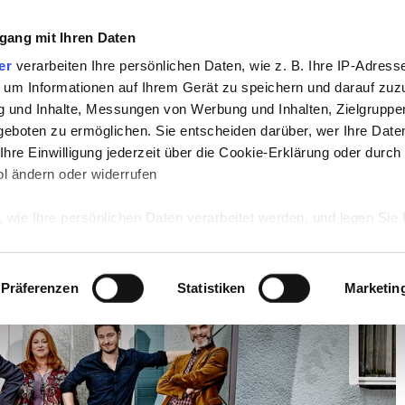
gang mit Ihren Daten
TV
STARS
RETRO
MUSIK
LEBEN
er
verarbeiten Ihre persönlichen Daten, wie z. B. Ihre IP-Adresse
 um Informationen auf Ihrem Gerät zu speichern und darauf zuz
g und Inhalte, Messungen von Werbung und Inhalten, Zielgrupp
d das Finale!
eboten zu ermöglichen. Sie entscheiden darüber, wer Ihre Date
hre Einwilligung jederzeit über die Cookie-Erklärung oder durch
isch wird das Finale!
l ändern oder widerrufen
 wie Ihre persönlichen Daten verarbeitet werden, und legen Sie 
 Einzelheiten
fest.
 Inhalte und Anzeigen zu personalisieren, Funktionen für sozia
Präferenzen
Statistiken
Marketin
e Zugriffe auf unsere Website zu analysieren. Außerdem geben w
rwendung unserer Website an unsere Partner für soziale Medien
re Partner führen diese Informationen möglicherweise mit weite
ereitgestellt haben oder die sie im Rahmen Ihrer Nutzung der D