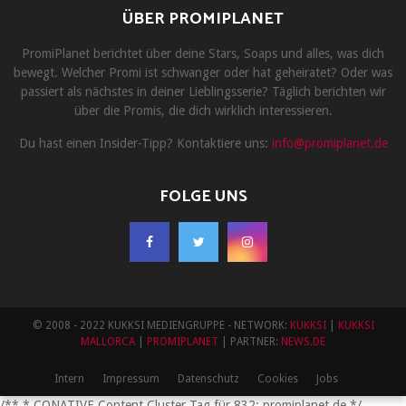
ÜBER PROMIPLANET
PromiPlanet berichtet über deine Stars, Soaps und alles, was dich
bewegt. Welcher Promi ist schwanger oder hat geheiratet? Oder was
passiert als nächstes in deiner Lieblingsserie? Täglich berichten wir
über die Promis, die dich wirklich interessieren.
Du hast einen Insider-Tipp? Kontaktiere uns:
info@promiplanet.de
FOLGE UNS
© 2008 - 2022 KUKKSI MEDIENGRUPPE - NETWORK:
KUKKSI
|
KUKKSI
MALLORCA
|
PROMIPLANET
| PARTNER:
NEWS.DE
Intern
Impressum
Datenschutz
Cookies
Jobs
/** * CONATIVE Content Cluster Tag für 832: promiplanet.de */