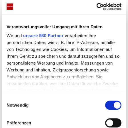
Verantwortungsvoller Umgang mit Ihren Daten
Wir und
unsere 980 Partner
verarbeiten Ihre
persönlichen Daten, wie z. B. Ihre IP-Adresse, mithilfe
von Technologien wie Cookies, um Informationen auf
JayJay Jackpot litt an Krankheit
Ihrem Gerät zu speichern und darauf zuzugreifen und so
personalisierte Werbung und Inhalte, Messungen von
Werbung und Inhalten, Zielgruppenforschung sowie
Mit 12 Jahren wurde bei der Niedersächsin die
Entwicklung von Angeboten zu ermöglichen. Sie
schwere Herzkrankheit festgestellt – seitdem hatte
entscheiden darüber, wer Ihre Daten für welche Zwecke
sie immer wieder Probleme. Zuletzt legte sie
nutzt. Sie können Ihre Einwilligung jederzeit über die
Cookie-Erklärung oder durch Klicken auf das Privacy
deswegen sogar eine längere YouTube-Pause ein.
E
Trigger Symbol ändern oder widerrufen
Notwendig
i
Und auch in einem RTL-Interview sagte die Kult-
n
Blondine mal: „Das war für mich wie in einem
Erfahren Sie mehr darüber, wie Ihre persönlichen Daten
w
Präferenzen
Horrorfilm. Von heute auf morgen war ich auf
verarbeitet werden, und legen Sie Ihre Präferenzen im
i