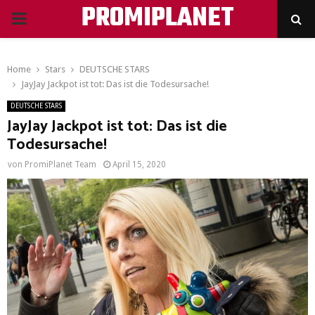
PROMIPLANET
PRIMARY
MENU
Home
Stars
DEUTSCHE STARS
JayJay Jackpot ist tot: Das ist die Todesursache!
DEUTSCHE STARS
JayJay Jackpot ist tot: Das ist die
Todesursache!
von
PromiPlanet Team
April 15, 2020