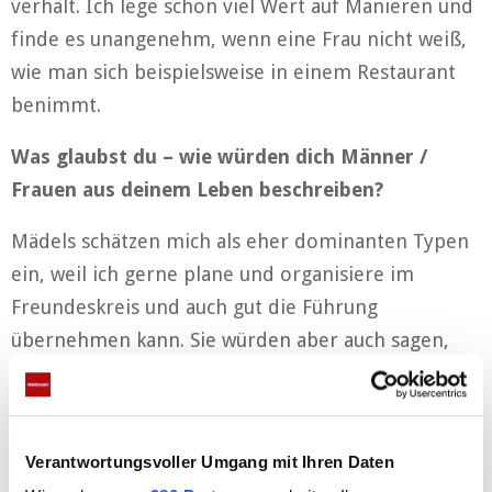
verhält. Ich lege schon viel Wert auf Manieren und
finde es unangenehm, wenn eine Frau nicht weiß,
wie man sich beispielsweise in einem Restaurant
benimmt.
Was glaubst du – wie würden dich Männer /
Frauen aus deinem Leben beschreiben?
Mädels schätzen mich als eher dominanten Typen
ein, weil ich gerne plane und organisiere im
Freundeskreis und auch gut die Führung
übernehmen kann. Sie würden aber auch sagen,
dass ich ein sehr hilfsbereiter und netter Mensch
bin.
Monogam oder „mir doch egal“?
Verantwortungsvoller Umgang mit Ihren Daten