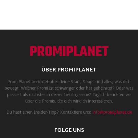
PROMIPLANET
ÜBER PROMIPLANET
PromiPlanet berichtet über deine Stars, Soaps und alles, was dich
bewegt. Welcher Promi ist schwanger oder hat geheiratet? Oder was
passiert als nächstes in deiner Lieblingsserie? Täglich berichten wir
über die Promis, die dich wirklich interessieren.
Du hast einen Insider-Tipp? Kontaktiere uns:
info@promiplanet.de
FOLGE UNS