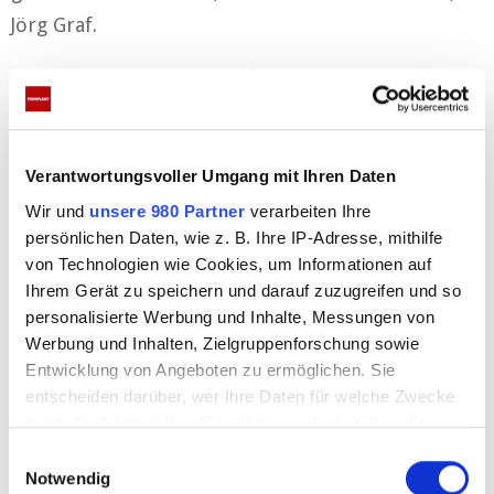
Jörg Graf.
Anzeigen
Verantwortungsvoller Umgang mit Ihren Daten
Wir und
unsere 980 Partner
verarbeiten Ihre
persönlichen Daten, wie z. B. Ihre IP-Adresse, mithilfe
von Technologien wie Cookies, um Informationen auf
Ihrem Gerät zu speichern und darauf zuzugreifen und so
personalisierte Werbung und Inhalte, Messungen von
Die Live-Hochzeit findet definitiv nicht statt bei
Werbung und Inhalten, Zielgruppenforschung sowie
RTL. „Michael Wendler hat eigenständig und ohne
Entwicklung von Angeboten zu ermöglichen. Sie
Rücksprache unseren Vertrag gekündigt und
entscheiden darüber, wer Ihre Daten für welche Zwecke
nutzt. Sie können Ihre Einwilligung jederzeit über die
verunglimpft RTL. Wir werden alle uns zur
Cookie-Erklärung oder durch Klicken auf das Privacy
E
Verfügung stehenden rechtlichen Mittel prüfen
Trigger Symbol ändern oder widerrufen
Notwendig
i