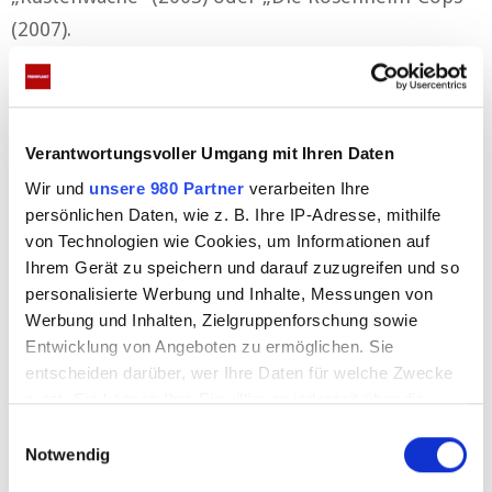
(2007).
Anzeigen
Verantwortungsvoller Umgang mit Ihren Daten
Wir und
unsere 980 Partner
verarbeiten Ihre
persönlichen Daten, wie z. B. Ihre IP-Adresse, mithilfe
von Technologien wie Cookies, um Informationen auf
Ihrem Gerät zu speichern und darauf zuzugreifen und so
personalisierte Werbung und Inhalte, Messungen von
Werbung und Inhalten, Zielgruppenforschung sowie
Er war die Stimme von Denzel
Entwicklung von Angeboten zu ermöglichen. Sie
Washington
entscheiden darüber, wer Ihre Daten für welche Zwecke
nutzt. Sie können Ihre Einwilligung jederzeit über die
Cookie-Erklärung oder durch Klicken auf das Privacy
Am Salzburger Mozarteum studierte Leon Boden
E
Trigger Symbol ändern oder widerrufen
Notwendig
i
damals Schauspiel und spielte dann Theater an der
n