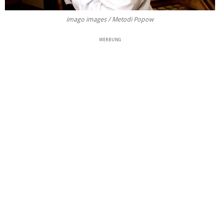
imago images / Metodi Popow
WERBUNG