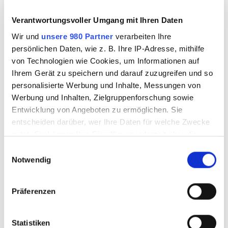
Anzeigen
Verantwortungsvoller Umgang mit Ihren Daten
Wir und
unsere 980 Partner
verarbeiten Ihre
persönlichen Daten, wie z. B. Ihre IP-Adresse, mithilfe
von Technologien wie Cookies, um Informationen auf
Ihrem Gerät zu speichern und darauf zuzugreifen und so
personalisierte Werbung und Inhalte, Messungen von
Werbung und Inhalten, Zielgruppenforschung sowie
Entwicklung von Angeboten zu ermöglichen. Sie
entscheiden darüber, wer Ihre Daten für welche Zwecke
nutzt. Sie können Ihre Einwilligung jederzeit über die
„Die Gefahr, wieder zum Alkohol zu greifen, ist für
Cookie-Erklärung oder durch Klicken auf das Privacy
E
Nadja auf Mallorca viel geringer als im alten Trott
Trigger Symbol ändern oder widerrufen
Notwendig
i
in Hamburg. Hier kann sie alles hinter sich lassen.
n
In der Heimat ist es doch viel schwieriger, weil
Erfahren Sie mehr darüber, wie Ihre persönlichen Daten
w
Präferenzen
verarbeitet werden, und legen Sie Ihre Präferenzen im
man immer wieder an alte Dinge erinnert wird“,
i
Abschnitt Einzelheiten
fest.
l
erklärt ihre neue Arbeitgeberin Marion Pfaff laut
l
Statistiken