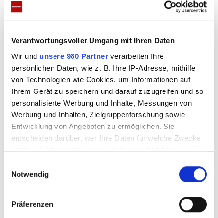
Anzeigen
Verantwortungsvoller Umgang mit Ihren Daten
Wir und
unsere 980 Partner
verarbeiten Ihre
persönlichen Daten, wie z. B. Ihre IP-Adresse, mithilfe
von Technologien wie Cookies, um Informationen auf
Ihrem Gerät zu speichern und darauf zuzugreifen und so
personalisierte Werbung und Inhalte, Messungen von
Nathalie Bleicher-Woth sucht
Werbung und Inhalten, Zielgruppenforschung sowie
Entwicklung von Angeboten zu ermöglichen. Sie
eine Wohnung
entscheiden darüber, wer Ihre Daten für welche Zwecke
nutzt. Sie können Ihre Einwilligung jederzeit über die
Eigentlich wollten Nathalie Bleicher-Woth und
Cookie-Erklärung oder durch Klicken auf das Privacy
E
Trigger Symbol ändern oder widerrufen
Saskia Beecks zusammenziehen – doch daraus wird
Notwendig
i
n
nun nichts mehr. Die Kim-Darstellerin aus BTN
Erfahren Sie mehr darüber, wie Ihre persönlichen Daten
w
sucht derzeit eine neue Wohnung. „Ich werde jetzt
Präferenzen
verarbeitet werden, und legen Sie Ihre Präferenzen im
i