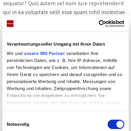
sequatur? Quis autem vel eum iure reprehenderit
qui in ea voluptate velit esse quam nihil molestiae
consequatur, vel illum qui lorem eum fugiat quo
voluptas nulla pariatur? At vero eos et accusamus
et iusto odio dignissimos ducimus qui blanditiis
Verantwortungsvoller Umgang mit Ihren Daten
esentium voluptatum deleniti atque corrupti quos
Wir und
unsere 980 Partner
verarbeiten Ihre
dolores et quas.
persönlichen Daten, wie z. B. Ihre IP-Adresse, mithilfe
von Technologien wie Cookies, um Informationen auf
Ihrem Gerät zu speichern und darauf zuzugreifen und so
personalisierte Werbung und Inhalte, Messungen von
Werbung und Inhalten, Zielgruppenforschung sowie
Entwicklung von Angeboten zu ermöglichen. Sie
entscheiden darüber, wer Ihre Daten für welche Zwecke
nutzt. Sie können Ihre Einwilligung jederzeit über die
Cookie-Erklärung oder durch Klicken auf das Privacy
E
Trigger Symbol ändern oder widerrufen
Notwendig
i