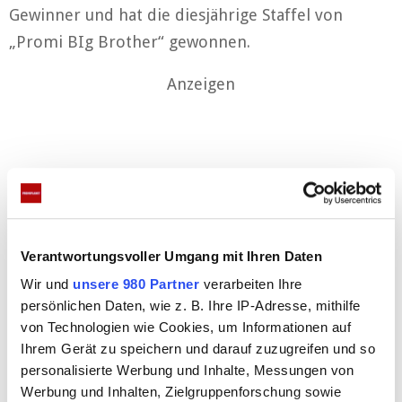
Gewinner und hat die diesjährige Staffel von
„Promi BIg Brother“ gewonnen.
Anzeigen
Verantwortungsvoller Umgang mit Ihren Daten
Wir und
unsere 980 Partner
verarbeiten Ihre
Von einem der einzog, das Beichten zu lernen:
persönlichen Daten, wie z. B. Ihre IP-Adresse, mithilfe
Werner Hansch rührt seine Mitbewohner mit
von Technologien wie Cookies, um Informationen auf
seiner Spielsucht-Offenbarung zu Tränen. Selbst zu
Ihrem Gerät zu speichern und darauf zuzugreifen und so
Tränen gerührt ist der Märchenland-Senior, als Big
personalisierte Werbung und Inhalte, Messungen von
Werbung und Inhalten, Zielgruppenforschung sowie
Brother ihn anlässlich seines 82. Geburtstags mit