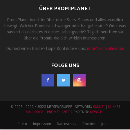
ÜBER PROMIPLANET
PromiPlanet berichtet über deine Stars, Soaps und alles, was dich
bewegt. Welcher Promi ist schwanger oder hat geheiratet? Oder was
passiert als nächstes in deiner Lieblingsserie? Täglich berichten wir
über die Promis, die dich wirklich interessieren.
Du hast einen Insider-Tipp? Kontaktiere uns:
info@promiplanet.de
FOLGE UNS
© 2008 - 2022 KUKKSI MEDIENGRUPPE - NETWORK:
KUKKSI
|
KUKKSI
MALLORCA
|
PROMIPLANET
| PARTNER:
NEWS.DE
Intern
Impressum
Datenschutz
Cookies
Jobs