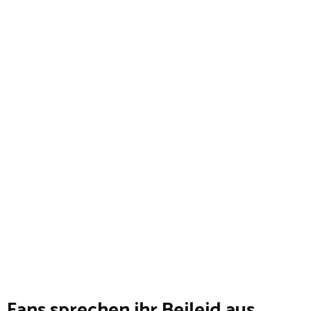
Fans sprechen ihr Beileid aus