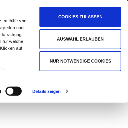
PANORAMA
PROMIPLANET EXKLUSIV
COOKIES ZULASSEN
, mithilfe von
ugreifen und
enforschung
AUSWAHL ERLAUBEN
n für welche
WERBUNG
 Klicken auf
NUR NOTWENDIGE COOKIES
Ihre
le Medien
g
Details zeigen
ir
, Werbung
ren Daten
ienste