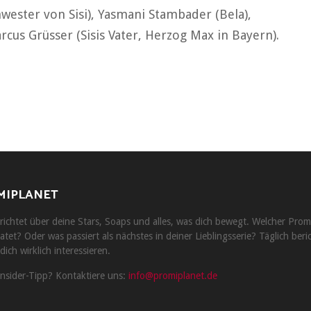
wester von Sisi), Yasmani Stambader (Bela),
rcus Grüsser (Sisis Vater, Herzog Max in Bayern).
MIPLANET
ichtet über deine Stars, Soaps und alles, was dich bewegt. Welcher Prom
atet? Oder was passiert als nächstes in deiner Lieblingsserie? Täglich beri
dich wirklich interessieren.
Insider-Tipp? Kontaktiere uns:
info@promiplanet.de