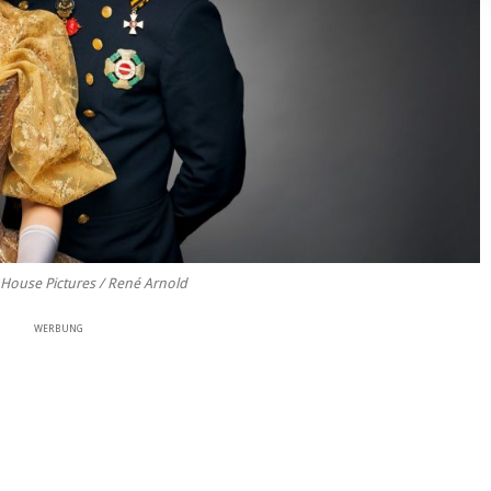
y House Pictures / René Arnold
WERBUNG