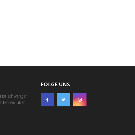
FOLGE UNS
i ist schwanger
chten wir über