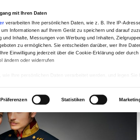
gang mit Ihren Daten
TV
STARS
RETRO
MUSIK
LEBEN
er
verarbeiten Ihre persönlichen Daten, wie z. B. Ihre IP-Adresse
 um Informationen auf Ihrem Gerät zu speichern und darauf zuz
g und Inhalte, Messungen von Werbung und Inhalten, Zielgrupp
-Eventserie!
eboten zu ermöglichen. Sie entscheiden darüber, wer Ihre Date
hre Einwilligung jederzeit über die Cookie-Erklärung oder durch
Eventserie!
l ändern oder widerrufen
 wie Ihre persönlichen Daten verarbeitet werden, und legen Sie 
 Einzelheiten
fest.
 Inhalte und Anzeigen zu personalisieren, Funktionen für sozia
Präferenzen
Statistiken
Marketin
e Zugriffe auf unsere Website zu analysieren. Außerdem geben w
rwendung unserer Website an unsere Partner für soziale Medien
re Partner führen diese Informationen möglicherweise mit weite
ereitgestellt haben oder die sie im Rahmen Ihrer Nutzung der D