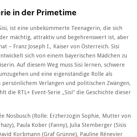
erie in der Primetime
Sisi, ist eine unbekümmerte Teenagerin, die sich
der mächtig, attraktiv und begehrenswert ist, aber
at – Franz Joseph I., Kaiser von Österreich. Sisi
ntwickelt sich von einem bayerischen Mädchen zu
serin. Auf diesem Weg muss Sisi lernen, schwere
 umzugehen und eine eigenständige Rolle als
n persönlichem Verlangen und politischen Zwängen,
lt die RTL+ Event-Serie „Sisi“ die Geschichte dieser
rée Nosbusch (Rolle: Erzherzogin Sophie, Mutter von
erhazy), Paula Kober (Fanny), Julia Stemberger (Sisis
 David Korbmann (Graf Grünne), Pauline Rénevier