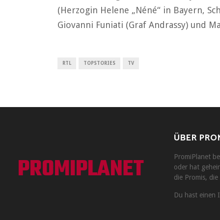
(Herzogin Helene „Néné“ in Bayern, Sch
Giovanni Funiati (Graf Andrassy) und Ma
RTL
TOPSTORIES
TV
ÜBER PRO
PROMIPLANET
PromiPlanet ber
oder hat geheir
die Promis, die 
Du hast einen 