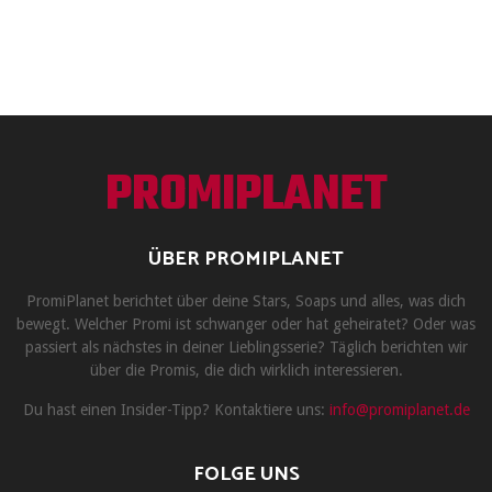
PROMIPLANET
ÜBER PROMIPLANET
PromiPlanet berichtet über deine Stars, Soaps und alles, was dich
bewegt. Welcher Promi ist schwanger oder hat geheiratet? Oder was
passiert als nächstes in deiner Lieblingsserie? Täglich berichten wir
über die Promis, die dich wirklich interessieren.
Du hast einen Insider-Tipp? Kontaktiere uns:
info@promiplanet.de
FOLGE UNS