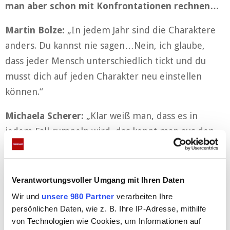
man aber schon mit Konfrontationen rechnen…
Martin Bolze:
„In jedem Jahr sind die Charaktere
anders. Du kannst nie sagen…Nein, ich glaube,
dass jeder Mensch unterschiedlich tickt und du
musst dich auf jeden Charakter neu einstellen
können.“
Michaela Scherer:
„Klar weiß man, dass es in
jedem Fall rumpeln wird, das kennt man aus den
vorherigen Jahren. Aber es kommt ja auch darauf
an, wie man selbst damit umgeht. Jetzt würde ich
sagen, ich bin so bei mir, dass ich das ausblenden
Verantwortungsvoller Umgang mit Ihren Daten
kann. Aber wie es letztendlich wirklich ist – keine
Wir und
unsere 980 Partner
verarbeiten Ihre
Ahnung.“
persönlichen Daten, wie z. B. Ihre IP-Adresse, mithilfe
von Technologien wie Cookies, um Informationen auf