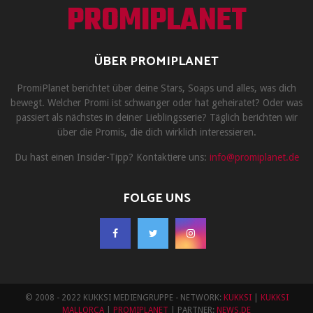
PROMIPLANET
ÜBER PROMIPLANET
PromiPlanet berichtet über deine Stars, Soaps und alles, was dich
bewegt. Welcher Promi ist schwanger oder hat geheiratet? Oder was
passiert als nächstes in deiner Lieblingsserie? Täglich berichten wir
über die Promis, die dich wirklich interessieren.
Du hast einen Insider-Tipp? Kontaktiere uns:
info@promiplanet.de
FOLGE UNS
© 2008 - 2022 KUKKSI MEDIENGRUPPE - NETWORK:
KUKKSI
|
KUKKSI
MALLORCA
|
PROMIPLANET
| PARTNER:
NEWS.DE