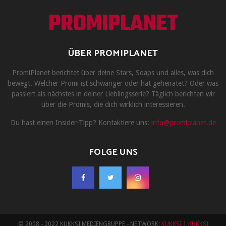
PROMIPLANET
ÜBER PROMIPLANET
PromiPlanet berichtet über deine Stars, Soaps und alles, was dich
bewegt. Welcher Promi ist schwanger oder hat geheiratet? Oder was
passiert als nächstes in deiner Lieblingsserie? Täglich berichten wir
über die Promis, die dich wirklich interessieren.
Du hast einen Insider-Tipp? Kontaktiere uns:
info@promiplanet.de
FOLGE UNS
© 2008 - 2022 KUKKSI MEDIENGRUPPE - NETWORK:
KUKKSI
|
KUKKSI