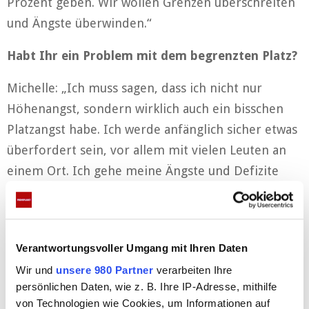
Prozent geben. Wir wollen Grenzen überschreiten
und Ängste überwinden.“
Habt Ihr ein Problem mit dem begrenzten Platz?
Michelle: „Ich muss sagen, dass ich nicht nur
Höhenangst, sondern wirklich auch ein bisschen
Platzangst habe. Ich werde anfänglich sicher etwas
überfordert sein, vor allem mit vielen Leuten an
einem Ort. Ich gehe meine Ängste und Defizite
immer an, Mike macht das genauso.“
Mike: „Das Sommerhaus wird sicher das Grauen!
Auf engstem Raum mit vielen Fremden – man
Verantwortungsvoller Umgang mit Ihren Daten
weiß nicht, was einen erwartet. Nur eine Toilette,
Wir und
unsere 980 Partner
verarbeiten Ihre
eine Küche und überall schnarchende Menschen,
persönlichen Daten, wie z. B. Ihre IP-Adresse, mithilfe
die in Stockbetten schlafen. Ich stelle mir auch
von Technologien wie Cookies, um Informationen auf