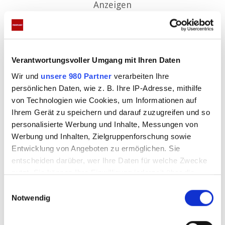
Anzeigen
Verantwortungsvoller Umgang mit Ihren Daten
Wir und
unsere 980 Partner
verarbeiten Ihre
persönlichen Daten, wie z. B. Ihre IP-Adresse, mithilfe
von Technologien wie Cookies, um Informationen auf
Ihrem Gerät zu speichern und darauf zuzugreifen und so
Schwerer Abschied von Napoleon
personalisierte Werbung und Inhalte, Messungen von
Werbung und Inhalten, Zielgruppenforschung sowie
Maja und Lucy nehmen schweren Herzens
Entwicklung von Angeboten zu ermöglichen. Sie
entscheiden darüber, wer Ihre Daten für welche Zwecke
Abschied von Napoleon, der nun ausgewildert
nutzt. Sie können Ihre Einwilligung jederzeit über die
werden soll. Doch das gestaltet sich schwieriger als
Cookie-Erklärung oder durch Klicken auf das Privacy
E
gedacht, da der Hase mittlerweile sehr zutraulich
Trigger Symbol ändern oder widerrufen
Notwendig
i
geworden ist. Florian hat schließlich die rettende
n
Erfahren Sie mehr darüber, wie Ihre persönlichen Daten
Idee: Er bringt ihn im Freigehege des Gestüts
w