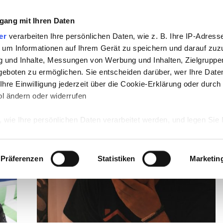
gang mit Ihren Daten
TV
STARS
RETRO
MUSIK
LEBEN
er
verarbeiten Ihre persönlichen Daten, wie z. B. Ihre IP-Adresse
 um Informationen auf Ihrem Gerät zu speichern und darauf zuz
g und Inhalte, Messungen von Werbung und Inhalten, Zielgrupp
eboten zu ermöglichen. Sie entscheiden darüber, wer Ihre Date
hre Einwilligung jederzeit über die Cookie-Erklärung oder durch
l ändern oder widerrufen
SHOW
 wie Ihre persönlichen Daten verarbeitet werden, und legen Sie 
 Einzelheiten
fest.
 Inhalte und Anzeigen zu personalisieren, Funktionen für sozia
Präferenzen
Statistiken
Marketin
e Zugriffe auf unsere Website zu analysieren. Außerdem geben w
rwendung unserer Website an unsere Partner für soziale Medien
re Partner führen diese Informationen möglicherweise mit weite
ereitgestellt haben oder die sie im Rahmen Ihrer Nutzung der D