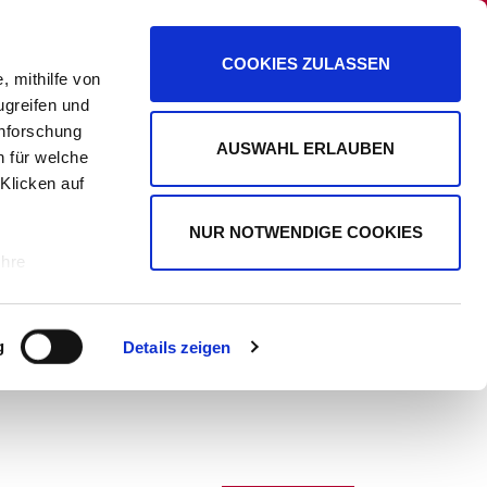
PANORAMA
PROMIPLANET EXKLUSIV
COOKIES ZULASSEN
, mithilfe von
ugreifen und
enforschung
AUSWAHL ERLAUBEN
n für welche
WERBUNG
 Klicken auf
NUR NOTWENDIGE COOKIES
Ihre
le Medien
g
Details zeigen
ir
, Werbung
ren Daten
ienste