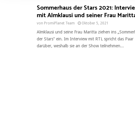
l
Sommerhaus der Stars 2021: Intervi
i
mit Almklausi und seiner Frau Maritt
g
u
von
PromiPlanet Team
Oktober 5, 2021
n
Almklausi und seine Frau Maritta ziehen ins „Somme
g
der Stars“ ein. Im Interview mit RTL spricht das Paar
s
darüber, weshalb sie an der Show teilnehmen...
a
u
s
w
a
h
l