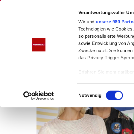
PROMIPLANET
Verantwortungsvoller Um
Wir und
unsere 980 Partn
Technologien wie Cookies,
so personalisierte Werbun
Home
Almklausi
sowie Entwicklung von Ang
Almklausi
Zwecke nutzt. Sie können I
das Privacy Trigger Symbo
SHOW
Erfahren Sie mehr darüber,
Präferenzen im
Abschnitt
E
Wir verwenden Cookies, um
Notwendig
i
anbieten zu können und di
n
Informationen zu Ihrer Ve
w
und Analysen weiter. Unse
i
zusammen, die Sie ihnen b
l
gesammelt haben.