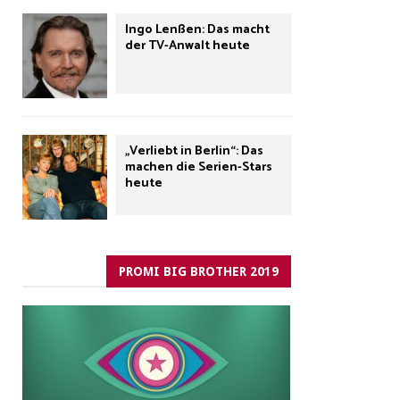
Ingo Lenßen: Das macht
der TV-Anwalt heute
„Verliebt in Berlin“: Das
machen die Serien-Stars
heute
PROMI BIG BROTHER 2019