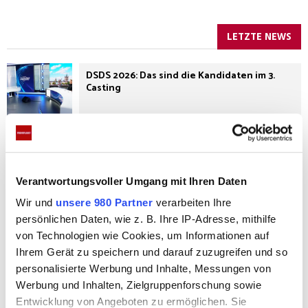
LETZTE NEWS
DSDS 2026: Das sind die Kandidaten im 3.
Casting
Collien Fernandes ist im ARD-Talk „Caren
Miosga“ zu Gast
Verantwortungsvoller Umgang mit Ihren Daten
Wir und
unsere 980 Partner
verarbeiten Ihre
persönlichen Daten, wie z. B. Ihre IP-Adresse, mithilfe
von Technologien wie Cookies, um Informationen auf
Ihrem Gerät zu speichern und darauf zuzugreifen und so
Darum solltest du auf Weichspüler
personalisierte Werbung und Inhalte, Messungen von
verzichten!
Werbung und Inhalten, Zielgruppenforschung sowie
Entwicklung von Angeboten zu ermöglichen. Sie