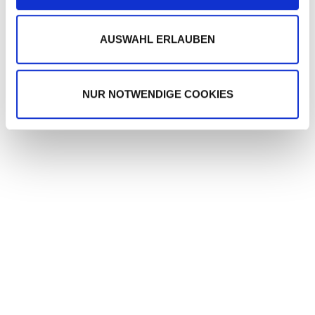
w
a
h
AUSWAHL ERLAUBEN
l
SAT.1
NUR NOTWENDIGE COOKIES
WERBUNG