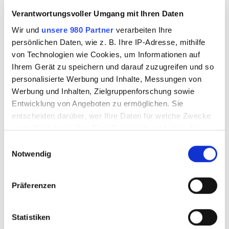
Verantwortungsvoller Umgang mit Ihren Daten
LETZTE NEWS
Wir und
unsere 980 Partner
verarbeiten Ihre
DSDS 2026: Das sind die Kandidaten im 3.
persönlichen Daten, wie z. B. Ihre IP-Adresse, mithilfe
Casting
von Technologien wie Cookies, um Informationen auf
Ihrem Gerät zu speichern und darauf zuzugreifen und so
personalisierte Werbung und Inhalte, Messungen von
Werbung und Inhalten, Zielgruppenforschung sowie
Entwicklung von Angeboten zu ermöglichen. Sie
Collien Fernandes ist im ARD-Talk „Caren
entscheiden darüber, wer Ihre Daten für welche Zwecke
Miosga“ zu Gast
nutzt. Sie können Ihre Einwilligung jederzeit über die
Cookie-Erklärung oder durch Klicken auf das Privacy
E
Trigger Symbol ändern oder widerrufen
Notwendig
i
n
Erfahren Sie mehr darüber, wie Ihre persönlichen Daten
w
Darum solltest du auf Weichspüler
Präferenzen
verarbeitet werden, und legen Sie Ihre Präferenzen im
verzichten!
i
Abschnitt Einzelheiten
fest.
l
l
Statistiken
Wir verwenden Cookies, um Inhalte und Anzeigen zu