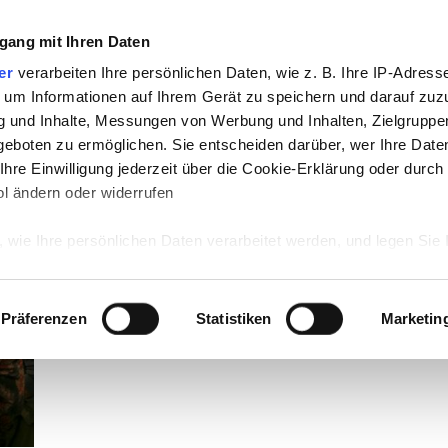
gang mit Ihren Daten
TV
STARS
RETRO
MUSIK
LEBEN
er
verarbeiten Ihre persönlichen Daten, wie z. B. Ihre IP-Adresse
 um Informationen auf Ihrem Gerät zu speichern und darauf zuz
g und Inhalte, Messungen von Werbung und Inhalten, Zielgrupp
eboten zu ermöglichen. Sie entscheiden darüber, wer Ihre Date
hre Einwilligung jederzeit über die Cookie-Erklärung oder durch
l ändern oder widerrufen
 wie Ihre persönlichen Daten verarbeitet werden, und legen Sie 
 Einzelheiten
fest.
 Inhalte und Anzeigen zu personalisieren, Funktionen für sozia
Präferenzen
Statistiken
Marketin
e Zugriffe auf unsere Website zu analysieren. Außerdem geben w
rwendung unserer Website an unsere Partner für soziale Medien
re Partner führen diese Informationen möglicherweise mit weite
ereitgestellt haben oder die sie im Rahmen Ihrer Nutzung der D