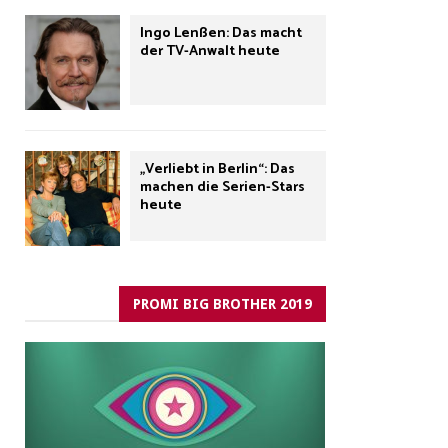
Ingo Lenßen: Das macht
der TV-Anwalt heute
„Verliebt in Berlin“: Das
machen die Serien-Stars
heute
PROMI BIG BROTHER 2019