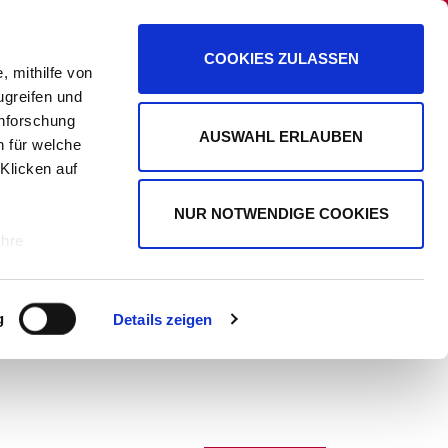
PANORAMA
PROMIPLANET EXKLUSIV
COOKIES ZULASSEN
, mithilfe von
ugreifen und
enforschung
AUSWAHL ERLAUBEN
n für welche
WERBUNG
 Klicken auf
NUR NOTWENDIGE COOKIES
Ihre
le Medien
g
Details zeigen
ir
, Werbung
ren Daten
ienste