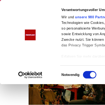
PROMIPLANET
Verantwortungsvoller Um
Wir und
unsere 980 Partn
Technologien wie Cookies,
so personalisierte Werbun
Home
Bela Klentze
sowie Entwicklung von Ang
Bela Klentze
Zwecke nutzt. Sie können I
das Privacy Trigger Symbo
SOAPS
Erfahren Sie mehr darüber,
Präferenzen im
Abschnitt
E
Wir verwenden Cookies, um
Notwendig
i
anbieten zu können und di
n
Informationen zu Ihrer Ve
w
und Analysen weiter. Unse
i
zusammen, die Sie ihnen b
l
gesammelt haben.