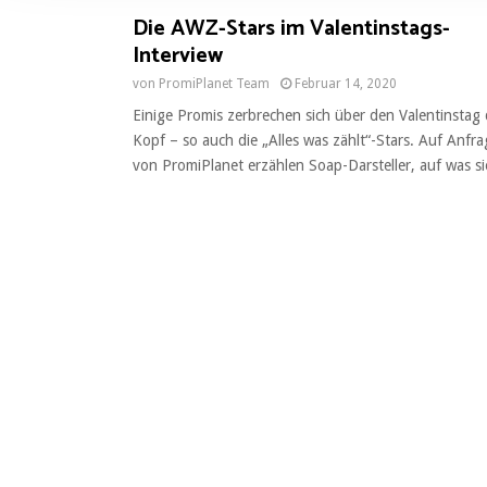
l
Die AWZ-Stars im Valentinstags-
i
Interview
g
u
von
PromiPlanet Team
Februar 14, 2020
n
Einige Promis zerbrechen sich über den Valentinstag
g
Kopf – so auch die „Alles was zählt“-Stars. Auf Anfra
s
von PromiPlanet erzählen Soap-Darsteller, auf was sie
a
u
s
w
a
h
l