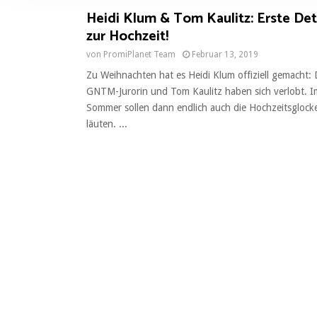
l
Heidi Klum & Tom Kaulitz: Erste Det
i
zur Hochzeit!
g
u
von
PromiPlanet Team
Februar 13, 2019
n
Zu Weihnachten hat es Heidi Klum offiziell gemacht: 
g
GNTM-Jurorin und Tom Kaulitz haben sich verlobt. I
s
Sommer sollen dann endlich auch die Hochzeitsglock
a
läuten. ...
u
s
w
a
h
l