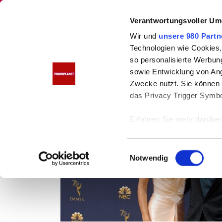
PROMIPLANET
Verantwortungsvoller Um
Wir und
unsere 980 Partn
Technologien wie Cookies,
so personalisierte Werbun
Home
Bill Kaulitz
sowie Entwicklung von Ang
Bill Kaulitz
Zwecke nutzt. Sie können I
das Privacy Trigger Symbo
DEUTSCHE STARS
Erfahren Sie mehr darüber,
Präferenzen im
Abschnitt
E
Wir verwenden Cookies, um
Notwendig
i
anbieten zu können und di
n
Informationen zu Ihrer Ve
w
und Analysen weiter. Unse
i
zusammen, die Sie ihnen b
l
gesammelt haben.