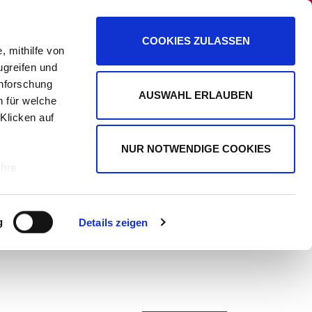
PANORAMA
PROMIPLANET EXKLUSIV
COOKIES ZULASSEN
, mithilfe von
ugreifen und
enforschung
AUSWAHL ERLAUBEN
n für welche
WERBUNG
 Klicken auf
NUR NOTWENDIGE COOKIES
Ihre
le Medien
g
Details zeigen
ir
, Werbung
ren Daten
ienste