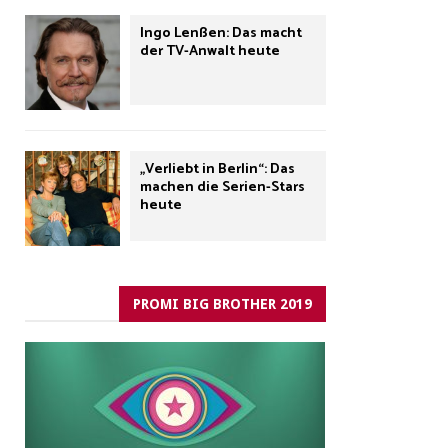
Ingo Lenßen: Das macht
der TV-Anwalt heute
„Verliebt in Berlin“: Das
machen die Serien-Stars
heute
PROMI BIG BROTHER 2019