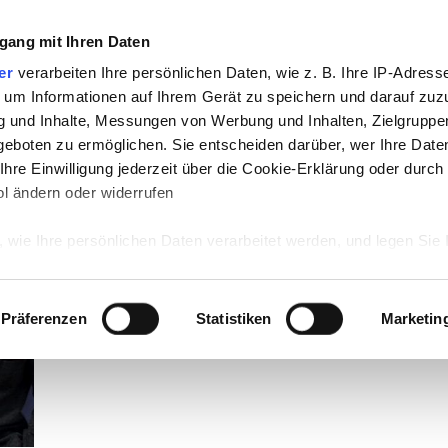
gang mit Ihren Daten
TV
STARS
RETRO
MUSIK
LEBEN
er
verarbeiten Ihre persönlichen Daten, wie z. B. Ihre IP-Adresse
 um Informationen auf Ihrem Gerät zu speichern und darauf zuz
g und Inhalte, Messungen von Werbung und Inhalten, Zielgrupp
eboten zu ermöglichen. Sie entscheiden darüber, wer Ihre Date
hre Einwilligung jederzeit über die Cookie-Erklärung oder durch
l ändern oder widerrufen
 wie Ihre persönlichen Daten verarbeitet werden, und legen Sie 
 Einzelheiten
fest.
 Inhalte und Anzeigen zu personalisieren, Funktionen für sozia
Präferenzen
Statistiken
Marketin
e Zugriffe auf unsere Website zu analysieren. Außerdem geben w
rwendung unserer Website an unsere Partner für soziale Medien
re Partner führen diese Informationen möglicherweise mit weite
ereitgestellt haben oder die sie im Rahmen Ihrer Nutzung der D