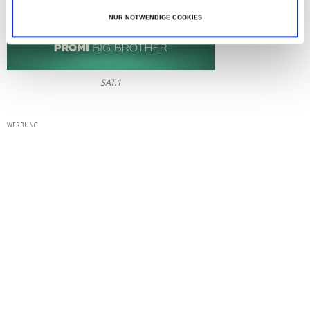
a
NUR NOTWENDIGE COOKIES
h
l
SAT.1
WERBUNG