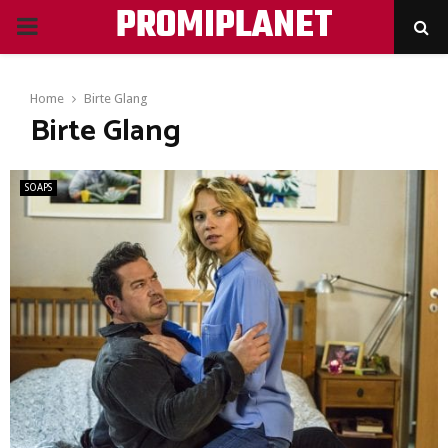
PROMIPLANET
PRIMARY
MENU
Home
Birte Glang
Birte Glang
SOAPS